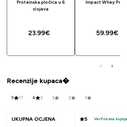
Proteinska pločica u 6
Impact Whey Prot
slojeva
23.99€‎
59.99€‎
BRZA KUPNJA
BRZA KUPNJA
Recenzije kupaca�
5
17
4
2
3
2
1
UKUPNA OCJENA
5
Verificirana kupnj