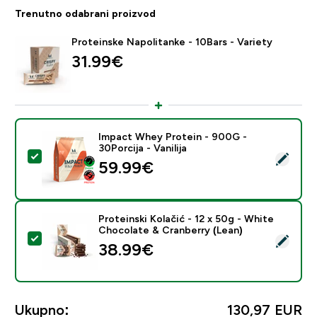
Trenutno odabrani proizvod
Proteinske Napolitanke - 10Bars - Variety
31.99€‎
Impact Whey Protein - 900G -
30Porcija - Vanilija
Odaberi ovaj proizvod - Impact Whey Protein - 900G - 
59.99€‎
Proteinski Kolačić - 12 x 50g - White
Chocolate & Cranberry (Lean)
Odaberi ovaj proizvod - Proteinski Kolačić - 12 x 50g 
38.99€‎
Ukupno:
130,97 EUR‎