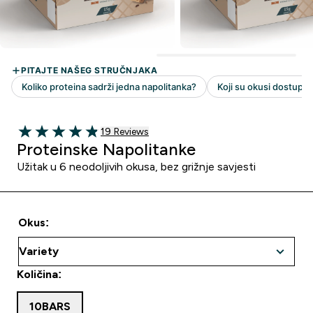
19 customer reviews
19 Reviews
4.89 out of 5 stars
Proteinske Napolitanke
Užitak u 6 neodoljivih okusa, bez grižnje savjesti
Okus:
Količina:
10BARS