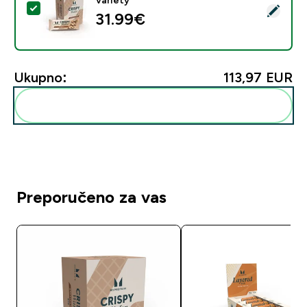
Odaberi ovaj proizvod - Proteinske Napolitanke - 10Bar
31.99€‎
Ukupno:
113,97 EUR‎
Dodaj ovo u svoju rutinu
Preporučeno za vas