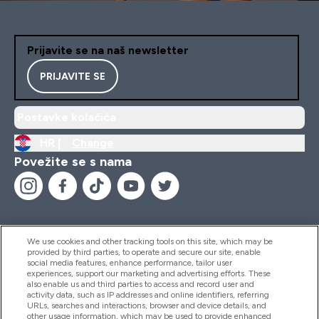
Prijavite se na naš newsletter
PRIJAVITE SE
Postavke kolačića
HR |
Change
Povežite se s nama
We use cookies and other tracking tools on this site, which may be
provided by third parties, to operate and secure our site, enable
Pomoć I Informacije
social media features, enhance performance, tailor user
experiences, support our marketing and advertising efforts. These
also enable us and third parties to access and record user and
activity data, such as IP addresses and online identifiers, referring
Proizvodi
URLs, searches and interactions, browser and device details, and
other usage information, which may be used to provide enhanced