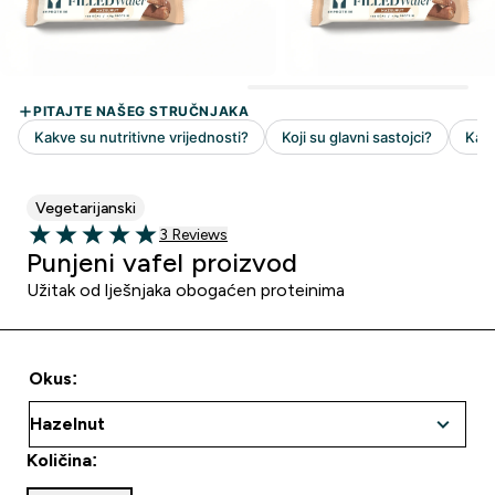
Vegetarijanski
3 customer reviews
3 Reviews
5 out of 5 stars
Punjeni vafel proizvod
Užitak od lješnjaka obogaćen proteinima
Okus:
Količina: