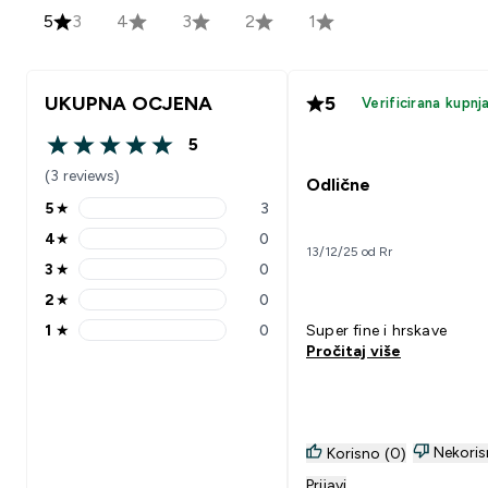
5
3
4
3
2
1
UKUPNA OCJENA
5
Verificirana kupnj
5
5 out of 5 stars
(3 reviews)
Odlične
5
★
3
5 stars rating 3 reviews
4
★
0
4 stars rating 0 reviews
13/12/25 od Rr
3
★
0
3 stars rating 0 reviews
2
★
0
2 stars rating 0 reviews
1
★
0
Super fine i hrskave
1 stars rating 0 reviews
Pročitaj više
Nekoris
Korisno (0)
Prijavi