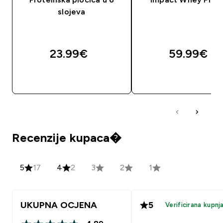
slojeva
23.99€‎
59.99€‎
BRZA KUPNJA
BRZA KUPNJA
Recenzije kupaca�
5
17
4
2
3
2
1
UKUPNA OCJENA
5
Verificirana kupnj