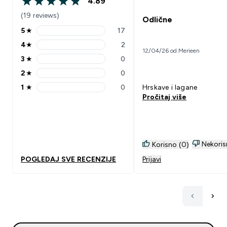
4.89
4.89 out of 5 stars
(19 reviews)
Odlične
5
★
17
5 stars rating 17 reviews
4
★
2
4 stars rating 2 reviews
12/04/26 od Merieen
3
★
0
3 stars rating 0 reviews
2
★
0
2 stars rating 0 reviews
1
★
0
Hrskave i lagane
1 stars rating 0 reviews
Pročitaj više
Nekoris
Korisno (0)
POGLEDAJ SVE RECENZIJE
Prijavi