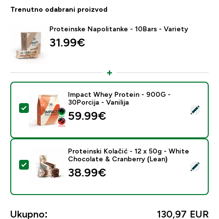
Trenutno odabrani proizvod
Proteinske Napolitanke - 10Bars - Variety
31.99€‎
Impact Whey Protein - 900G -
30Porcija - Vanilija
Odaberi ovaj proizvod - Impact Whey Protein - 900G - 
59.99€‎
Proteinski Kolačić - 12 x 50g - White
Chocolate & Cranberry (Lean)
Odaberi ovaj proizvod - Proteinski Kolačić - 12 x 50g 
38.99€‎
Ukupno:
130,97 EUR‎