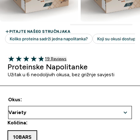
19 customer reviews
19 Reviews
4.89 out of 5 stars
Proteinske Napolitanke
Užitak u 6 neodoljivih okusa, bez grižnje savjesti
Okus:
Količina:
10BARS