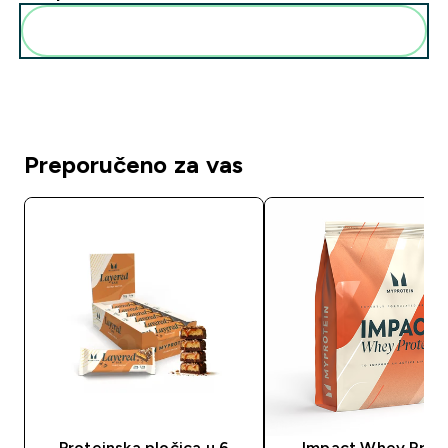
Dodaj ovo u svoju rutinu
Preporučeno za vas
Proteinska pločica u 6
Impact Whey Prot