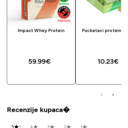
Impact Whey Protein
Pucketavi proteinski
59.99€‎
10.23€‎
BRZA KUPNJA
BRZA KUPNJA
Recenzije kupaca�
5
1
4
3
2
1