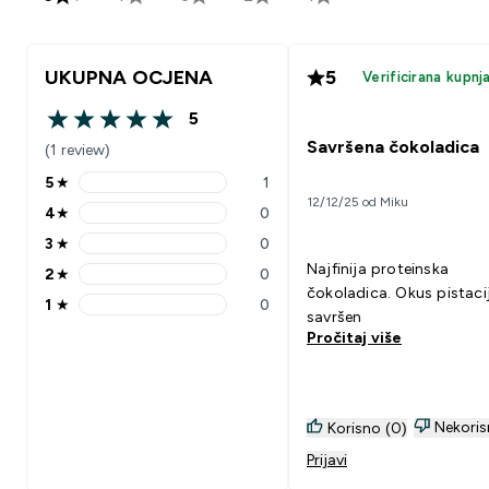
UKUPNA OCJENA
5
Verificirana kupnj
5
5 out of 5 stars
Savršena čokoladica
(1 review)
5
★
1
5 stars rating 1 reviews
12/12/25 od Miku
4
★
0
4 stars rating 0 reviews
3
★
0
3 stars rating 0 reviews
Najfinija proteinska
2
★
0
2 stars rating 0 reviews
čokoladica. Okus pistaci
1
★
0
1 stars rating 0 reviews
savršen
Pročitaj više
Nekoris
Korisno (0)
Prijavi