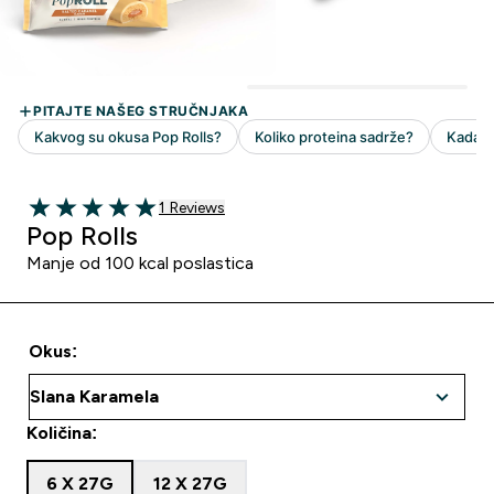
1 customer reviews
1 Reviews
5 out of 5 stars
Pop Rolls
Manje od 100 kcal poslastica
Okus:
Količina:
6 X 27G
12 X 27G