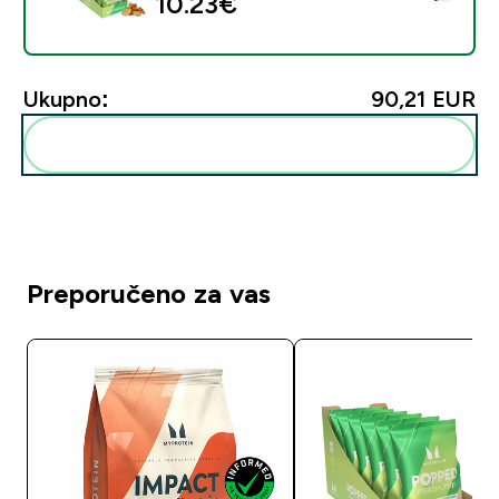
10.23€‎
Ukupno:
90,21 EUR‎
Dodaj ovo u svoju rutinu
Preporučeno za vas