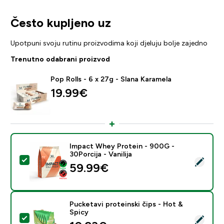
Često kupljeno uz
Upotpuni svoju rutinu proizvodima koji djeluju bolje zajedno
Trenutno odabrani proizvod
Pop Rolls - 6 x 27g - Slana Karamela
19.99€‎
Impact Whey Protein - 900G -
30Porcija - Vanilija
Odaberi ovaj proizvod - Impact Whey Protein - 900G - 
59.99€‎
Pucketavi proteinski čips - Hot &
Spicy
Odaberi ovaj proizvod - Pucketavi proteinski čips - Ho