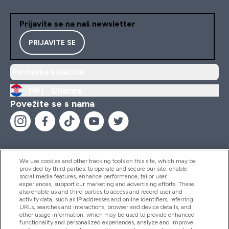
Prijavite se na naš newsletter
PRIJAVITE SE
Postavke kolačića
HR |
Change
Povežite se s nama
We use cookies and other tracking tools on this site, which may be
provided by third parties, to operate and secure our site, enable
Pomoć I Informacije
social media features, enhance performance, tailor user
experiences, support our marketing and advertising efforts. These
also enable us and third parties to access and record user and
activity data, such as IP addresses and online identifiers, referring
Proizvodi
URLs, searches and interactions, browser and device details, and
other usage information, which may be used to provide enhanced
functionality and personalized experiences, analyze and improve