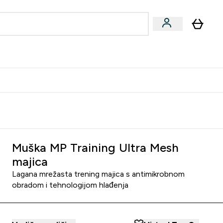
formance
submenu
Vegan submenu
Enter Performance submenu
⌄
učite prijatelju i zaradite 10 EUR
Muška MP Training Ultra Mesh
majica
Lagana mrežasta trening majica s antimikrobnom
obradom i tehnologijom hlađenja