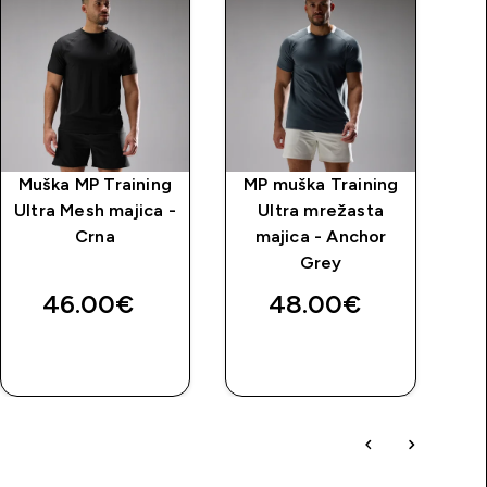
Muška MP Training
MP muška Training
Ultra Mesh majica -
Ultra mrežasta
Crna
majica - Anchor
price
Grey
46.00€‎
48.00€‎
BRZA
BRZA
KUPNJA
KUPNJA