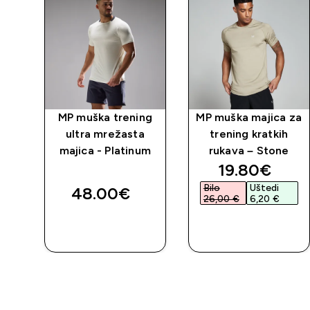
ng
MP muška trening
MP muška majica za
tke
ultra mrežasta
trening kratkih
majica - Platinum
rukava – Stone
discounted 
19.80€‎
Bilo
Uštedi
48.00€‎
26,00 €‎
6,20 €‎
BRZA
BRZA
KUPNJA
KUPNJA