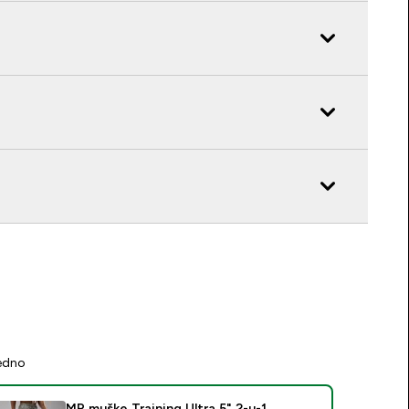
jedno
MP muške Training Ultra 5" 2-u-1