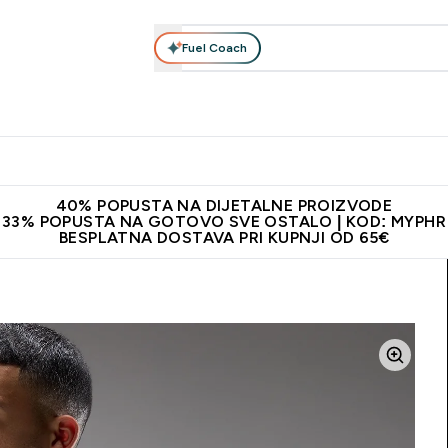
Fuel Coach
Prehrana
Odjeća
Vitamini
Snackovi
Vegan
Per
Enter Proteini submenu
Enter Prehrana submenu
Enter Odjeća submenu
Enter Vitamini submenu
Enter Snackovi 
Enter 
⌄
⌄
⌄
⌄
⌄
⌄
ji od 65€
Najnovija odjeća
Proizvodi najveće kvalitete
Prepor
40% POPUSTA NA DIJETALNE PROIZVODE
33% POPUSTA NA GOTOVO SVE OSTALO | KOD: MYPHR
BESPLATNA DOSTAVA PRI KUPNJI OD 65€