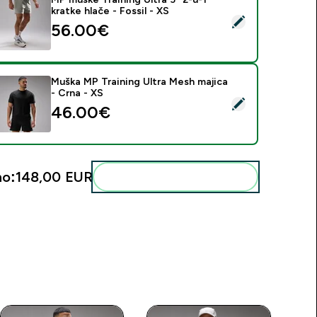
kratke hlače - Fossil - XS
daberi ovaj proizvod - MP muške Training Ultra 5" 2-u-1 kratke h
56.00€‎
Muška MP Training Ultra Mesh majica
- Crna - XS
daberi ovaj proizvod - Muška MP Training Ultra Mesh majica - 
46.00€‎
o:
148,00 EUR‎
Dodaj ovo u svoju rutinu