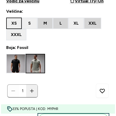
Vodič za veličinu
Virtual Try-On
Veličina:
XS
S
M
L
XL
XXL
XXXL
Boja: Fossil
33% POPUSTA | KOD: MYPHR