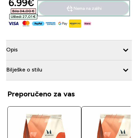
discounted price
6.99€‎
Nema na zalihi
Bilo 34,00 €‎
Uštedi 27,01 €‎
Opis
Bilješke o stilu
Preporučeno za vas