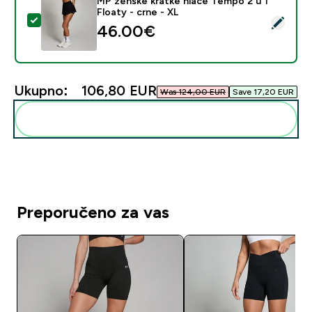
MP ženske kratke hlače Tempo 2 u 1
Floaty - crne - XL
Odaberi ovaj proizvod - MP ženske kratke hlače Tempo 
46.00€‎
Ukupno:
106,80 EUR‎
Was 124,00 EUR‎
Save 17,20 EUR‎
Dodaj ovo u svoju rutinu
Preporučeno za vas