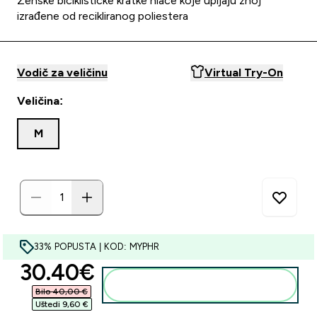
Ženske biciklističke kratke hlače koje upijaju znoj
izrađene od recikliranog poliestera
Vodič za veličinu
Virtual Try-On
Veličina:
M
33% POPUSTA | KOD: MYPHR
discounted price
30.40€‎
Dodaj u košaricu
Bilo 40,00 €‎
Uštedi 9,60 €‎