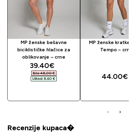
MP ženske bešavne
MP ženske kratke h
biciklističke hlačice za
Tempo – crne
oblikovanje – crne
discounted price
39.40€‎
Bilo 48,00 €‎
44.00€‎
Uštedi 8,60 €‎
BRZA KUPNJA
BRZA KUPNJA
Recenzije kupaca�