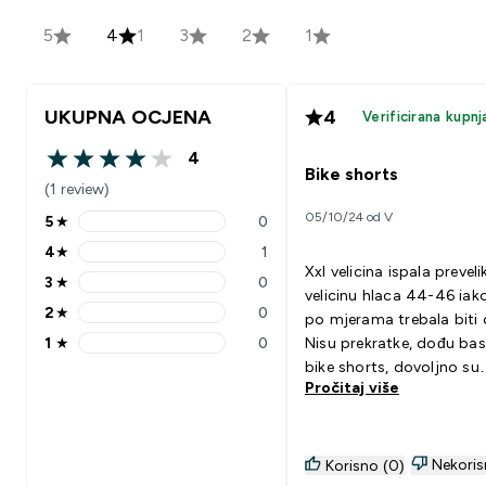
5
4
1
3
2
1
UKUPNA OCJENA
4
Verificirana kupnj
4
4 out of 5 stars
Bike shorts
(1 review)
05/10/24 od V
5
★
0
5 stars rating 0 reviews
4
★
1
4 stars rating 1 reviews
Xxl velicina ispala preveli
3
★
0
3 stars rating 0 reviews
velicinu hlaca 44-46 iako je
2
★
0
po mjerama trebala biti 
2 stars rating 0 reviews
1
★
0
Nisu prekratke, dođu ba
1 stars rating 0 reviews
bike shorts, dovoljno su
Pročitaj više
udobne. Nisu bile prozirn
probavanju, ali nisam si
bi li bile da sam uzela br
manje.
Nekoris
Korisno (0)