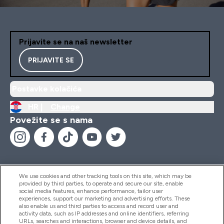
Prijavite se na naš newsletter
PRIJAVITE SE
Postavke kolačića
HR |
Change
Povežite se s nama
We use cookies and other tracking tools on this site, which may be
provided by third parties, to operate and secure our site, enable
Pomoć I Informacije
social media features, enhance performance, tailor user
experiences, support our marketing and advertising efforts. These
also enable us and third parties to access and record user and
activity data, such as IP addresses and online identifiers, referring
Proizvodi
URLs, searches and interactions, browser and device details, and