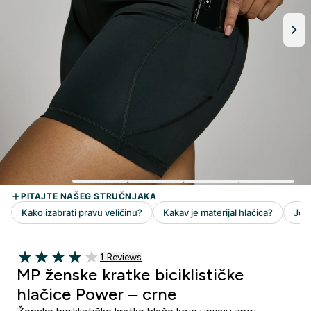
1 customer reviews
1 Reviews
4 out of 5 stars
MP ženske kratke biciklističke
hlačice Power – crne