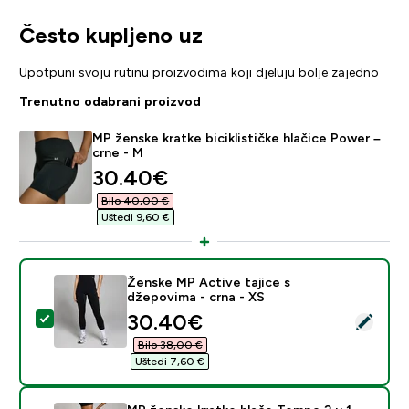
Često kupljeno uz
Upotpuni svoju rutinu proizvodima koji djeluju bolje zajedno
Trenutno odabrani proizvod
MP ženske kratke biciklističke hlačice Power –
crne - M
discounted price
30.40€‎
Bilo 40,00 €‎
Uštedi 9,60 €‎
Ženske MP Active tajice s
džepovima - crna - XS
discounted price
30.40€‎
Odaberi ovaj proizvod - Ženske MP Active tajice s dže
Bilo 38,00 €‎
Uštedi 7,60 €‎