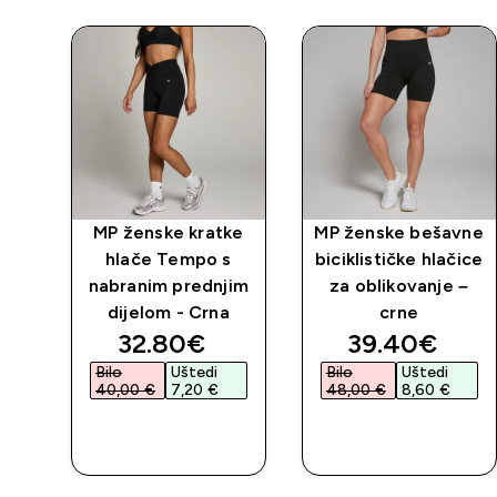
ke
MP ženske kratke
MP ženske bešavne
e
hlače Tempo s
biciklističke hlačice
–
nabranim prednjim
za oblikovanje –
dijelom - Crna
crne
discounted price
discounted 
32.80€‎
39.40€‎
Bilo
Uštedi
Bilo
Uštedi
40,00 €‎
7,20 €‎
48,00 €‎
8,60 €‎
BRZA
BRZA
KUPNJA
KUPNJA