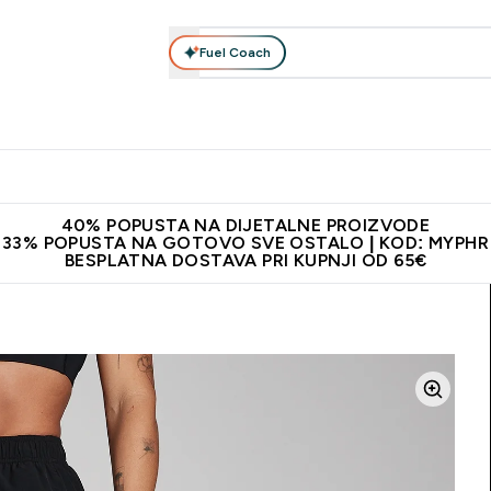
Fuel Coach
Prehrana
Odjeća
Vitamini
Snackovi
Vegan
Per
Enter Proteini submenu
Enter Prehrana submenu
Enter Odjeća submenu
Enter Vitamini submenu
Enter Snackovi 
Enter 
⌄
⌄
⌄
⌄
⌄
⌄
ji od 65€
Najnovija odjeća
Proizvodi najveće kvalitete
Prepor
40% POPUSTA NA DIJETALNE PROIZVODE
33% POPUSTA NA GOTOVO SVE OSTALO | KOD: MYPHR
BESPLATNA DOSTAVA PRI KUPNJI OD 65€