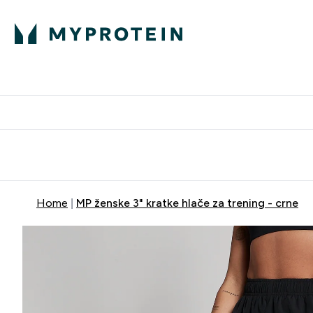
Proteini
Besplatna dostava pri kupn
Home
MP ženske 3" kratke hlače za trening - crne