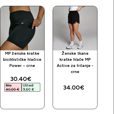
MP ženske kratke
Ženske tkane
Že
biciklističke hlačice
kratke hlače MP
u
Power – crne
Active za trčanje -
crne
price
discounted price
30.40€‎
Bilo
Uštedi
34.00€‎
40,00 €‎
9,60 €‎
BRZA
BRZA
KUPNJA
KUPNJA