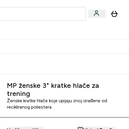
formance
submenu
Vegan submenu
Enter Performance submenu
⌄
učite prijatelju i zaradite 10 EUR
MP ženske 3" kratke hlače za
trening
Ženske kratke hlače koje upijaju znoj izrađene od
recikliranog poliestera