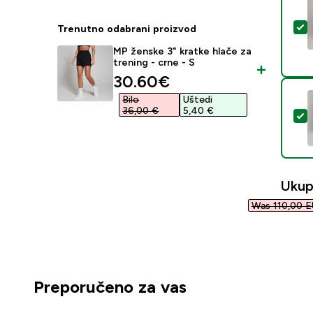
O
Trenutno odabrani proizvod
MP ženske 3" kratke hlače za
trening - crne - S
discounted price
30.60€‎
Bilo
Uštedi
36,00 €‎
5,40 €‎
O
Ukup
Was 110,00 E
Preporučeno za vas