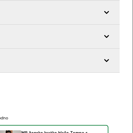
jedno
MP ženske kratke hlače Tempo s