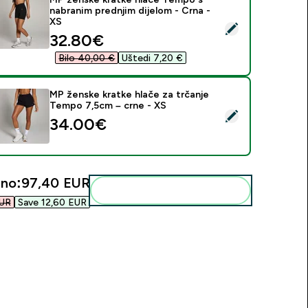
nabranim prednjim dijelom - Crna -
XS
daberi ovaj proizvod - MP ženske kratke hlače Tempo s nabrani
discounted price
32.80€‎
Bilo 40,00 €‎
Uštedi 7,20 €‎
MP ženske kratke hlače za trčanje
Tempo 7,5cm – crne - XS
daberi ovaj proizvod - MP ženske kratke hlače za trčanje Tem
34.00€‎
no:
97,40 EUR‎
Dodaj ovo u svoju rutinu
UR‎
Save 12,60 EUR‎