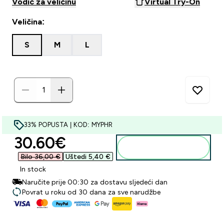
Vodič za veličinu
Virtual Try-On
Veličina:
S
M
L
33% POPUSTA | KOD: MYPHR
discounted price
30.60€‎
Dodaj u košaricu
Bilo 36,00 €‎
Uštedi 5,40 €‎
In stock
Naručite prije 00:30 za dostavu sljedeći dan
Povrat u roku od 30 dana za sve narudžbe