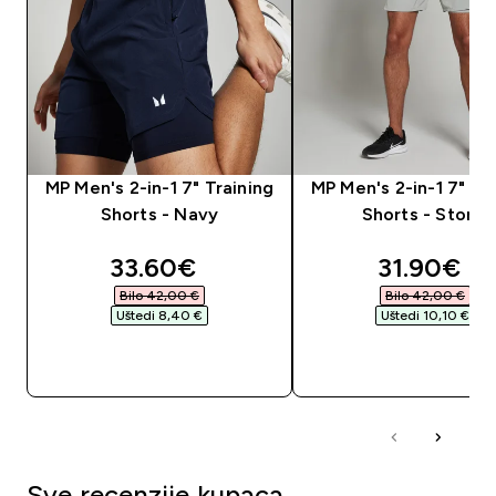
MP Men's 2-in-1 7" Training
MP Men's 2-in-1 7" Tr
Shorts - Navy
Shorts - Storm
discounted price
discounte
33.60€‎
31.90€‎
Bilo 42,00 €‎
Bilo 42,00 €‎
Uštedi 8,40 €‎
Uštedi 10,10 €‎
BRZA KUPNJA
BRZA KUPNJA
Sve recenzije kupaca