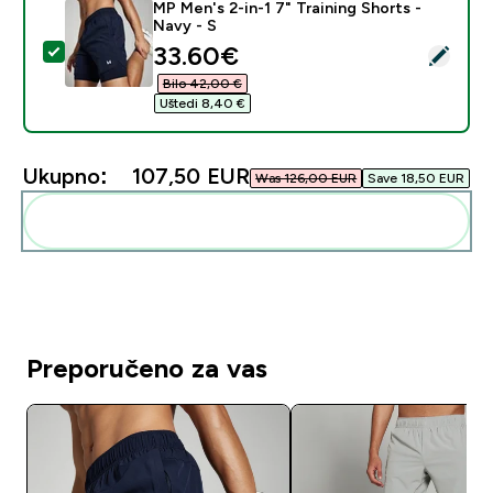
MP Men's 2-in-1 7" Training Shorts -
Navy - S
discounted price
33.60€‎
Odaberi ovaj proizvod - MP Men's 2-in-1 7" Training Sh
Bilo 42,00 €‎
Uštedi 8,40 €‎
Ukupno:
107,50 EUR‎
Was 126,00 EUR‎
Save 18,50 EUR‎
Dodaj ovo u svoju rutinu
Preporučeno za vas