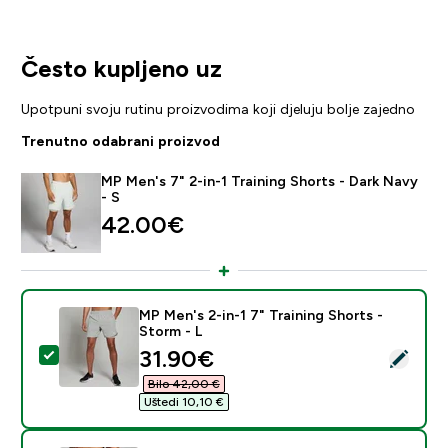
Često kupljeno uz
Upotpuni svoju rutinu proizvodima koji djeluju bolje zajedno
Trenutno odabrani proizvod
MP Men's 7" 2-in-1 Training Shorts - Dark Navy
- S
42.00€‎
MP Men's 2-in-1 7" Training Shorts -
Storm - L
discounted price
31.90€‎
Odaberi ovaj proizvod - MP Men's 2-in-1 7" Training Sh
Bilo 42,00 €‎
Uštedi 10,10 €‎