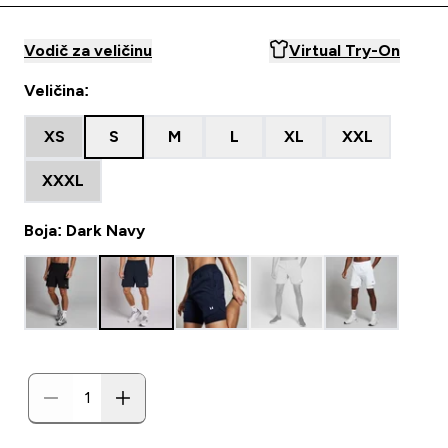
Vodič za veličinu
Virtual Try-On
Veličina:
XS
S
M
L
XL
XXL
XXXL
Boja: Dark Navy