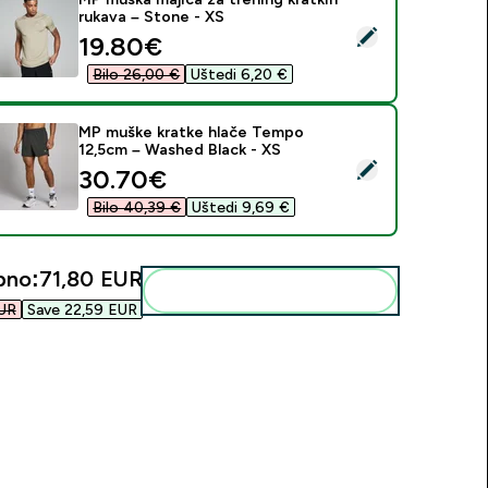
rukava – Stone - XS
daberi ovaj proizvod - MP muška majica za trening kratkih ruka
discounted price
19.80€‎
Bilo 26,00 €‎
Uštedi 6,20 €‎
MP muške kratke hlače Tempo
12,5cm – Washed Black - XS
daberi ovaj proizvod - MP muške kratke hlače Tempo 12,5cm –
discounted price
30.70€‎
Bilo 40,39 €‎
Uštedi 9,69 €‎
pno:
71,80 EUR‎
Dodaj ovo u svoju rutinu
UR‎
Save 22,59 EUR‎