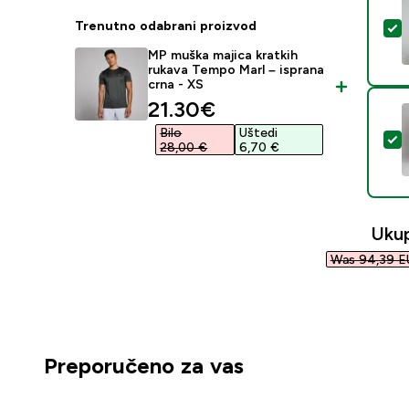
Trenutno odabrani proizvod
O
MP muška majica kratkih
rukava Tempo Marl – isprana
crna - XS
discounted price
21.30€‎
Bilo
Uštedi
O
28,00 €‎
6,70 €‎
Uku
Was 94,39 E
Preporučeno za vas