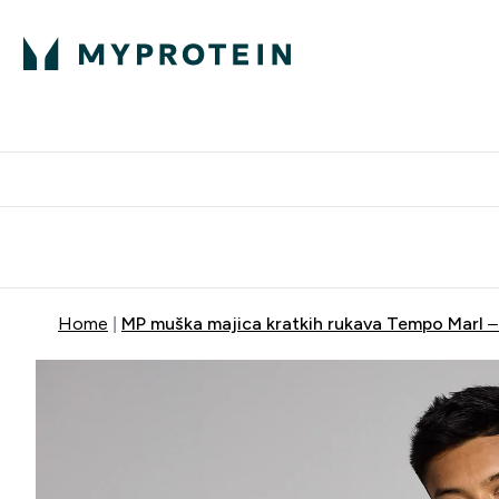
Proteini
Besplatna dostava pri kupn
Home
MP muška majica kratkih rukava Tempo Marl –