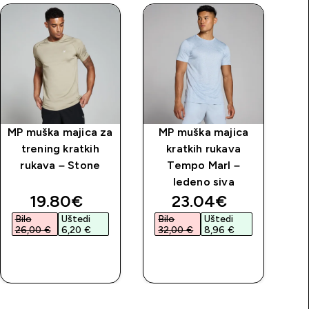
MP muška majica za
MP muška majica
M
trening kratkih
kratkih rukava
rukava – Stone
Tempo Marl –
ledeno siva
price
discounted price
discounted price
19.80€‎
23.04€‎
Bilo
Uštedi
Bilo
Uštedi
B
26,00 €‎
6,20 €‎
32,00 €‎
8,96 €‎
2
BRZA
BRZA
KUPNJA
KUPNJA