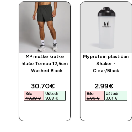
MP muške kratke
Myprotein plastičan
hlače Tempo 12,5cm
Shaker -
– Washed Black
Clear/Black
discounted price
discounted 
30.70€‎
2.99€‎
Bilo
Uštedi
Bilo
Uštedi
40,39 €‎
9,69 €‎
6,00 €‎
3,01 €‎
BRZA
BRZA
KUPNJA
KUPNJA