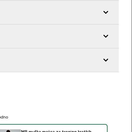
jedno
MP muška majica za trening kratkih