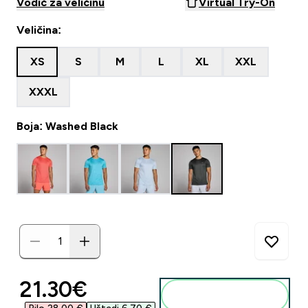
Vodič za veličinu
Virtual Try-On
Veličina:
XS
S
M
L
XL
XXL
XXXL
Boja: Washed Black
discounted price
21.30€‎
Dodaj u košaricu