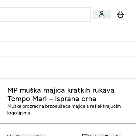
formance
submenu
Vegan submenu
Enter Performance submenu
⌄
učite prijatelju i zaradite 10 EUR
MP muška majica kratkih rukava
Tempo Marl – isprana crna
Muška prozračna brzosušeća majica s reflektirajućim
logotipima