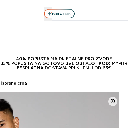
Fuel Coach
Prehrana
Odjeća
Vitamini
Snackovi
Vegan
Per
Enter Proteini submenu
Enter Prehrana submenu
Enter Odjeća submenu
Enter Vitamini submenu
Enter Snackovi 
Enter 
⌄
⌄
⌄
⌄
⌄
⌄
ji od 65€
Najnovija odjeća
Proizvodi najveće kvalitete
Prepor
40% POPUSTA NA DIJETALNE PROIZVODE
33% POPUSTA NA GOTOVO SVE OSTALO | KOD: MYPHR
BESPLATNA DOSTAVA PRI KUPNJI OD 65€
 isprana crna