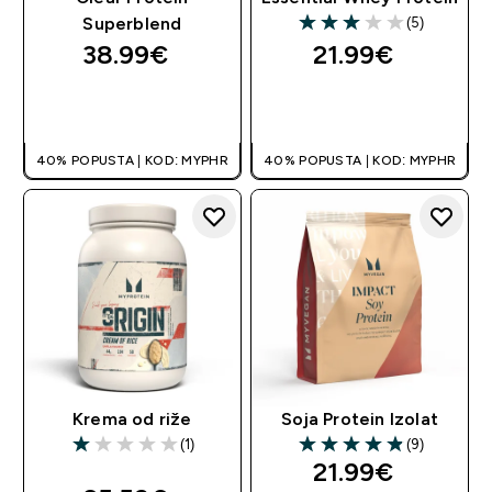
(5)
Superblend
3 out of 5 stars
38.99€‎
21.99€‎
BRZA KUPNJA
BRZA KUPNJA
40% POPUSTA | KOD: MYPHR
40% POPUSTA | KOD: MYPHR
Krema od riže
Soja Protein Izolat
(1)
(9)
1 out of 5 stars
4.89 out of 5 stars
21.99€‎