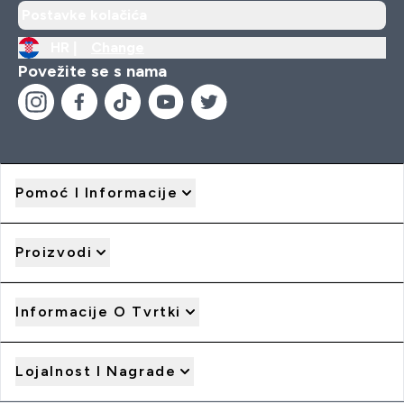
Postavke kolačića
HR |
Change
Povežite se s nama
Pomoć I Informacije
Proizvodi
Informacije O Tvrtki
Lojalnost I Nagrade