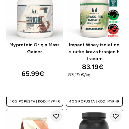
Myprotein Origin Mass
Impact Whey izolat od
Gainer
sirutke krava hranjenih
travom
83.19€‎
65.99€‎
83,19 €‎/kg
BRZA KUPNJA
BRZA KUPNJA
40% POPUSTA | KOD: MYPHR
40% POPUSTA | KOD: MYPHR