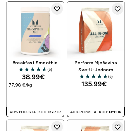
Breakfast Smoothie
Perform Mješavina
(5)
Sve-U-Jednom
4.6 out of 5 stars
38.99€‎
(6)
5 out of 5 stars
135.99€‎
77,98 €‎/kg
BRZA KUPNJA
BRZA KUPNJA
40% POPUSTA | KOD: MYPHR
40% POPUSTA | KOD: MYPHR