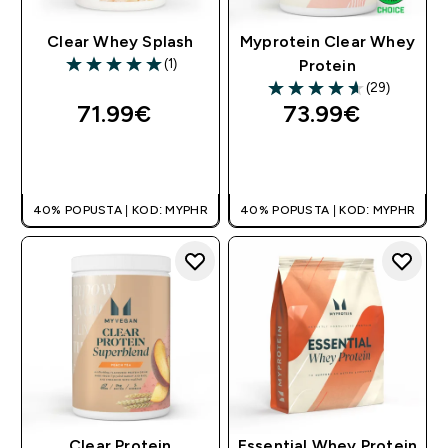
Clear Whey Splash
Myprotein Clear Whey
(1)
Protein
5 out of 5 stars
(29)
4.62 out of 5 stars
71.99€‎
73.99€‎
BRZA KUPNJA
BRZA KUPNJA
40% POPUSTA | KOD: MYPHR
40% POPUSTA | KOD: MYPHR
Clear Protein
Essential Whey Protein