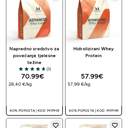
Napredno sredstvo za
Hidrolizirani Whey
povećanje tjelesne
Protein
težine
(3)
4.67 out of 5 stars
70.99€‎
57.99€‎
28,40 €‎/kg
57,99 €‎/kg
BRZA KUPNJA
BRZA KUPNJA
40% POPUSTA | KOD: MYPHR
40% POPUSTA | KOD: MYPHR