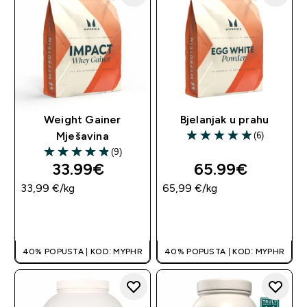
Weight Gainer
Bjelanjak u prahu
(6)
Mješavina
5 out of 5 stars
(9)
4.89 out of 5 stars
33.99€‎
65.99€‎
33,99 €‎/kg
65,99 €‎/kg
BRZA KUPNJA
BRZA KUPNJA
40% POPUSTA | KOD: MYPHR
40% POPUSTA | KOD: MYPHR