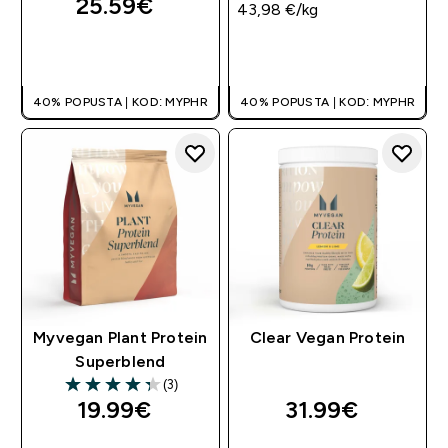
25.59€‎
43,98 €‎/kg
BRZA KUPNJA
BRZA KUPNJA
40% POPUSTA | KOD: MYPHR
40% POPUSTA | KOD: MYPHR
Myvegan Plant Protein
Clear Vegan Protein
Superblend
(3)
4.33 out of 5 stars
19.99€‎
31.99€‎