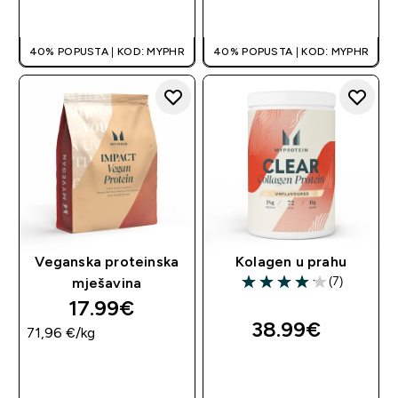
BRZA KUPNJA
BRZA KUPNJA
40% POPUSTA | KOD: MYPHR
40% POPUSTA | KOD: MYPHR
Veganska proteinska
Kolagen u prahu
(7)
mješavina
4.14 out of 5 stars
17.99€‎
38.99€‎
71,96 €‎/kg
BRZA KUPNJA
BRZA KUPNJA