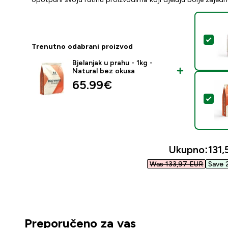
Oda
Trenutno odabrani proizvod
Bjelanjak u prahu - 1kg -
Natural bez okusa
65.99€‎
Odab
Ukupno:
131,
Was 133,97 EUR‎
Save 
Preporučeno za vas