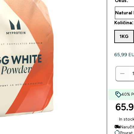
Okus:
Količina:
1KG
65,99 EUR
40% PO
65.9
In stoc
Naruči
Povrat