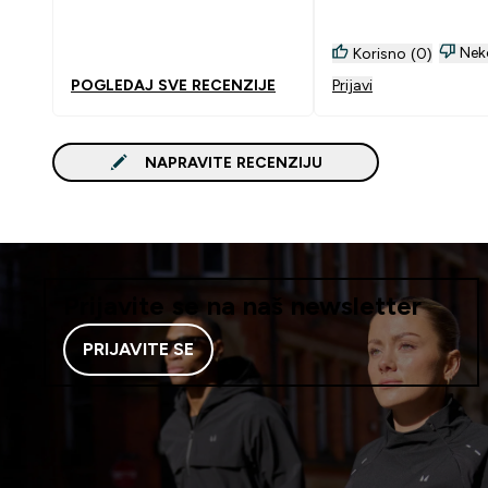
brašno. Pečem na ma
Nisam sigurna da bi s
bjelanjke u prahu u p
Nek
Korisno (0)
shake jer moguće sir
POGLEDAJ SVE RECENZIJE
Prijavi
bjelanjci blokiraju apsorpciju
biotina (ali nisam sig
NAPRAVITE RECENZIJU
Prijavite se na naš newsletter
PRIJAVITE SE