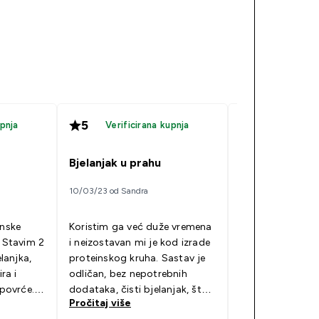
5
5
upnja
Verificirana kupnja
Verificir
Bjelanjak u prahu
Bjelanjak prah
10/03/23 od Sandra
21/05/21 od Injo
inske
Koristim ga već duže vremena
Bjelanjak u prahu
. Stavim 2
i neizostavan mi je kod izrade
kao dodatak za 
elanjka,
proteinskog kruha. Sastav je
proteinski palači
ra i
odličan, bez nepotrebnih
(Za šta ga najviš
 povrće.
dodataka, čisti bjelanjak, što
Može ga se korist
Pročitaj više
Pročitaj više
kvo
mi je također bitno. Nastaviti
samostalno. Ne