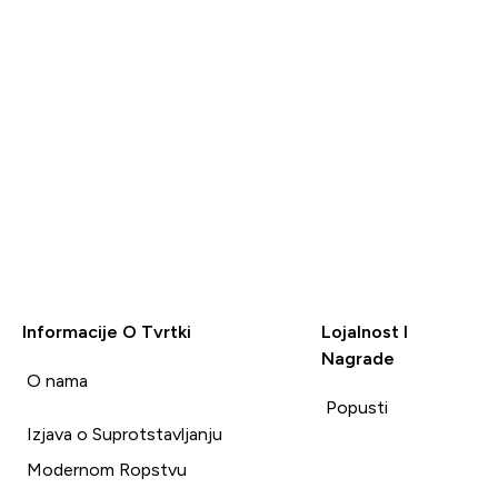
proizvodu i
reporučio.
Nekorisno (0)
Nekorisno (0)
Korisno (0)
Korisno (
Prijavi
Prijavi
Informacije O Tvrtki
Lojalnost I
Nagrade
i
O nama
Popusti
Izjava o Suprotstavljanju
Modernom Ropstvu