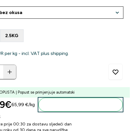
2.5KG
‎ per kg - incl. VAT plus shipping.
PUSTA | Popust se primjenjuje automatski
9€‎
65,99 €‎/kg
Dodaj u košaricu
k
te prije 00:30 za dostavu sljedeći dan
 u roku od 30 dana za sve narudžbe