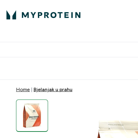
Proteini
Besplatna dostava pri kupn
Home
Bjelanjak u prahu