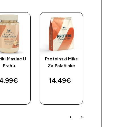
riki Maslac U
Proteinski Miks
Veganska
Prahu
Za Palačinke
proteinska
mješavina
4.99€‎
14.49€‎
42.99€‎
BRZA
BRZA
BRZA
KUPNJA
KUPNJA
KUPNJA