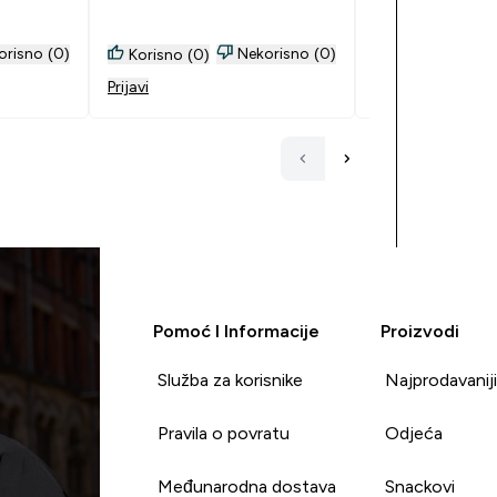
slacu.
ću ga kupovati, iako je
zamjerke prema 
tavljala
proizvod poprilično poskupio.
svakoko bi ga p
roteinski
orisno (0)
Nekorisno (0)
Korisno (0)
Korisno (0)
ovi
Prijavi
Prijavi
urna).
Pomoć I Informacije
Proizvodi
Služba za korisnike
Najprodavanij
Pravila o povratu
Odjeća
Međunarodna dostava
Snackovi