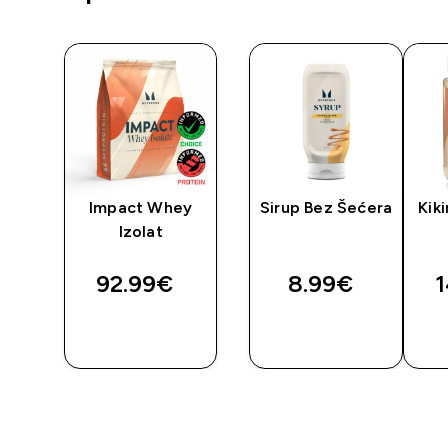
™
Impact Whey
Sirup Bez Šećera
Kiki
Izolat
ted price
92.99€‎
8.99€‎
1
BRZA
BRZA
KUPNJA
KUPNJA