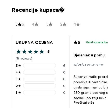
Recenzije kupaca�
5
6
4
3
2
1
UKUPNA OCJENA
5
Verificirana k
5
5 out of 5 stars
Bjelanjak u prahu
(6 reviews)
19/08/25 od Cinnamon
5
★
6
5 stars rating 6 reviews
4
★
0
4 stars rating 0 reviews
Super za raditi prote
3
★
0
3 stars rating 0 reviews
popečke ili palačinke
2
★
0
cijela jaja, mjericu bj
2 stars rating 0 reviews
1
★
0
250 grama posnog si
1 stars rating 0 reviews
začine i po želji neko
Pročitaj više
Ne treba uopće nika