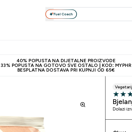
Fuel Coach
Prehrana
Odjeća
Vitamini
Snackovi
Vegan
Per
Enter Proteini submenu
Enter Prehrana submenu
Enter Odjeća submenu
Enter Vitamini submenu
Enter Snackovi 
Enter 
⌄
⌄
⌄
⌄
⌄
⌄
ji od 65€
Najnovija odjeća
Proizvodi najveće kvalitete
Prepor
40% POPUSTA NA DIJETALNE PROIZVODE
33% POPUSTA NA GOTOVO SVE OSTALO | KOD: MYPHR
BESPLATNA DOSTAVA PRI KUPNJI OD 65€
Vegetari
5 out of 
Bjela
Dolazi iz