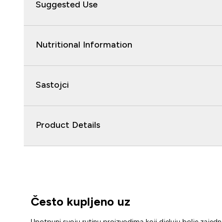
Suggested Use
Nutritional Information
Sastojci
Product Details
Često kupljeno uz
Upotpuni svoju rutinu proizvodima koji djeluju bolje zajed