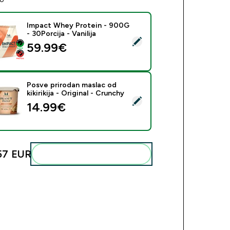
Impact Whey Protein - 900G
- 30Porcija - Vanilija
eri ovaj proizvod - Impact Whey Protein - 900G - 30Porcija - 
59.99€‎
Posve prirodan maslac od
kikirikija - Original - Crunchy
eri ovaj proizvod - Posve prirodan maslac od kikirikija - Origina
14.99€‎
57 EUR‎
Dodaj ovo u svoju rutinu