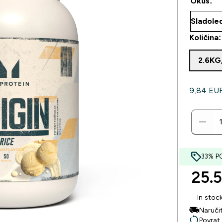
Okus:
Količina:
2.6KG
9,84 EUR‎
33% P
25.5
In stoc
Naruči
Povrat