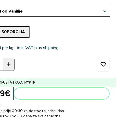
, 50PORCIJA
 per kg - incl. VAT plus shipping.
OPUSTA | KOD: MYPHR
9€‎
Dodaj u košaricu
k
te prije 00:30 za dostavu sljedeći dan
 u roku od 30 dana za sve narudžbe