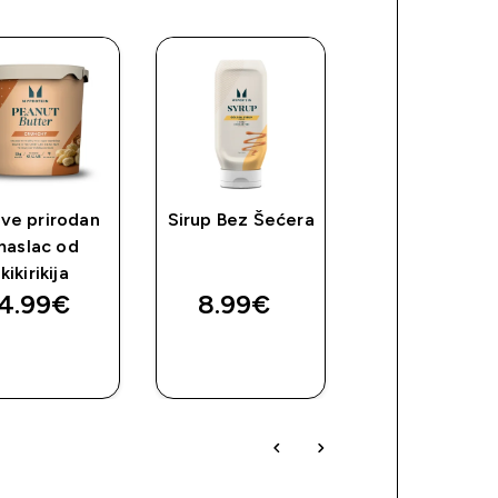
ve prirodan
Sirup Bez Šećera
Origin Pre-
maslac od
Workout
kikirikija
4.99€‎
8.99€‎
38.99€‎
BRZA
BRZA
BRZA
KUPNJA
KUPNJA
KUPNJA