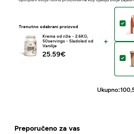
Odab
Trenutno odabrani proizvod
Krema od riže - 2.6KG,
50servings - Sladoled od
Vanilije
25.59€‎
Odab
Ukupno:
100,
Preporučeno za vas