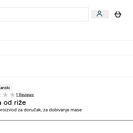
formance
submenu
Vegan submenu
Enter Performance submenu
⌄
učite prijatelju i zaradite 10 EUR
janski
1 customer reviews
1 Reviews
5 stars
 od riže
proizvod za doručak, za dobivanje mase