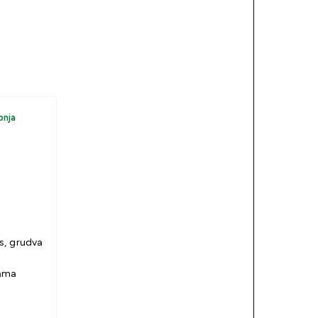
pnja
s, grudva
tama