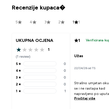
Recenzije kupaca�
5
4
3
2
1
1
UKUPNA OCJENA
1
Verificirana ku
1
1 out of 5 stars
Užas
(1 review)
5
★
0
5 stars rating 0 reviews
22/04/26 od TS
4
★
0
4 stars rating 0 reviews
3
★
0
3 stars rating 0 reviews
Strašno umjetan oku
2
★
0
2 stars rating 0 reviews
se i ne rastapa kad
1
★
1
1 stars rating 1 reviews
napravljeno po upu
Pročitaj više