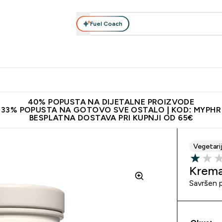
Fuel Coach
Prehrana
Odjeća
Vitamini
Snackovi
Vegan
Per
Enter Proteini submenu
Enter Prehrana submenu
Enter Odjeća submenu
Enter Vitamini submenu
Enter Snackovi 
Enter 
⌄
⌄
⌄
⌄
⌄
⌄
ji od 65€
Najnovija odjeća
Proizvodi najveće kvalitete
Prepor
40% POPUSTA NA DIJETALNE PROIZVODE
33% POPUSTA NA GOTOVO SVE OSTALO | KOD: MYPHR
BESPLATNA DOSTAVA PRI KUPNJI OD 65€
Vegetari
1 out of 
Krema
Savršen 