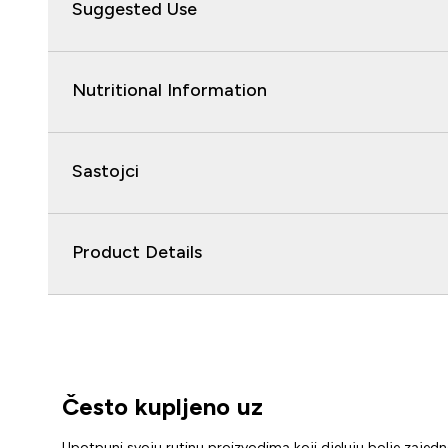
Suggested Use
Nutritional Information
Sastojci
Product Details
Često kupljeno uz
Upotpuni svoju rutinu proizvodima koji djeluju bolje zajed