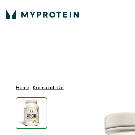
Proteini
Besplatna dostava pri kupn
Home
Krema od riže