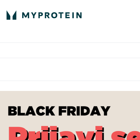
Proteini
Besplatna dostava pri kupn