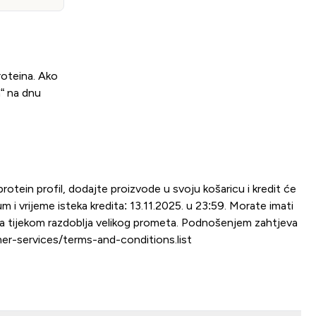
roteina. Ako
a“ na dnu
yprotein profil, dodajte proizvode u svoju košaricu i kredit će
m i vrijeme isteka kredita: 13.11.2025. u 23:59. Morate imati
ta tijekom razdoblja velikog prometa. Podnošenjem zahtjeva
r-services/terms-and-conditions.list