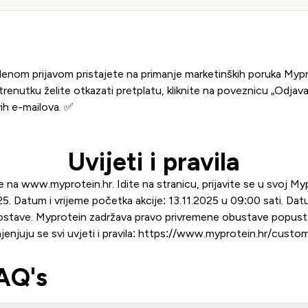
Prijavi se
enom prijavom pristajete na primanje marketinških poruka Myp
trenutku želite otkazati pretplatu, kliknite na poveznicu „Odjav
ih e-mailova. ✅
Uvijeti i pravila
de na
www.myprotein.hr
. Idite na stranicu, prijavite se u svoj M
5. Datum i vrijeme početka akcije: 13.11.2025 u 09:00 sati. Datu
 dostave. Myprotein zadržava pravo privremene obustave popus
enjuju se svi uvjeti i pravila:
https://www.myprotein.hr/custome
AQ's