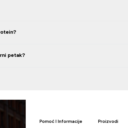
rotein?
Crni petak?
Pomoć I Informacije
Proizvodi