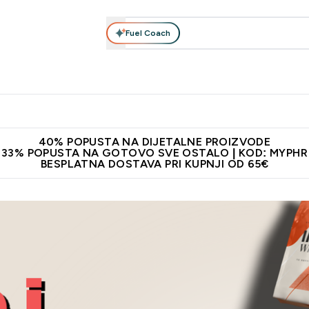
Fuel Coach
Prehrana
Odjeća
Vitamini
Snackovi
Vegan
Per
Enter Proteini submenu
Enter Prehrana submenu
Enter Odjeća submenu
Enter Vitamini submenu
Enter Snackovi 
Enter 
⌄
⌄
⌄
⌄
⌄
⌄
ji od 65€
Najnovija odjeća
Proizvodi najveće kvalitete
Prepor
40% POPUSTA NA DIJETALNE PROIZVODE
33% POPUSTA NA GOTOVO SVE OSTALO | KOD: MYPHR
BESPLATNA DOSTAVA PRI KUPNJI OD 65€