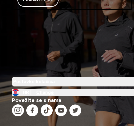
Postavke kolačića
HR |
Change
Povežite se s nama