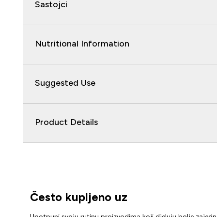
Sastojci
Nutritional Information
Suggested Use
Product Details
Često kupljeno uz
Upotpuni svoju rutinu proizvodima koji djeluju bolje zajed