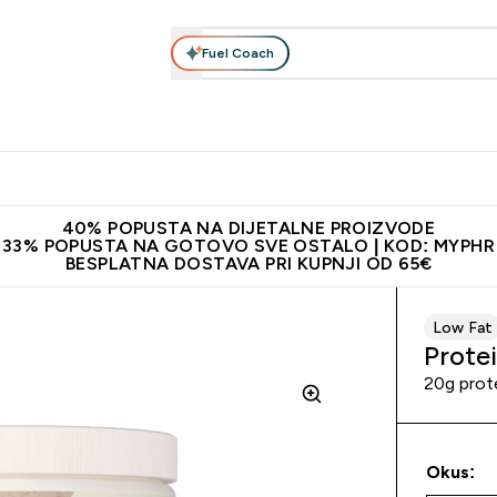
Fuel Coach
Prehrana
Odjeća
Vitamini
Snackovi
Vegan
Per
Enter Proteini submenu
Enter Prehrana submenu
Enter Odjeća submenu
Enter Vitamini submenu
Enter Snackovi 
Enter 
⌄
⌄
⌄
⌄
⌄
⌄
ji od 65€
Najnovija odjeća
Proizvodi najveće kvalitete
Prepor
40% POPUSTA NA DIJETALNE PROIZVODE
33% POPUSTA NA GOTOVO SVE OSTALO | KOD: MYPHR
BESPLATNA DOSTAVA PRI KUPNJI OD 65€
Low Fat
Prote
20g prot
Okus: