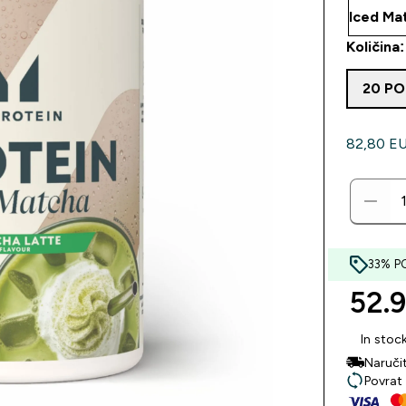
Količina
20 PO
82,80 EUR
33% P
52.9
In stoc
Naruči
Povrat