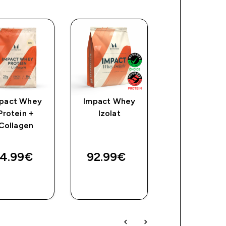
pact Whey
Impact Whey
Clear Protein
Protein +
Izolat
Whey & Colla
Collagen
ice
4.99€‎
92.99€‎
38.39€‎
BRZA
BRZA
BRZA
KUPNJA
KUPNJA
KUPNJA