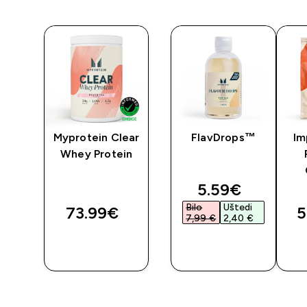
y
Myprotein Clear
FlavDrops™
Im
Whey Protein
discounted pr
5.59€‎
Bilo
Uštedi
73.99€‎
5
7,99 €‎
2,40 €‎
BRZA
BRZA
KUPNJA
KUPNJA