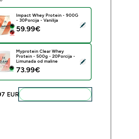
Impact Whey Protein - 900G
- 30Porcija - Vanilija
eri ovaj proizvod - Impact Whey Protein - 900G - 30Porcija - 
59.99€‎
Myprotein Clear Whey
Protein - 500g - 20Porcija -
beri ovaj proizvod - Myprotein Clear Whey Protein - 500g - 20
Limunada od maline
73.99€‎
97 EUR‎
Dodaj ovo u svoju rutinu