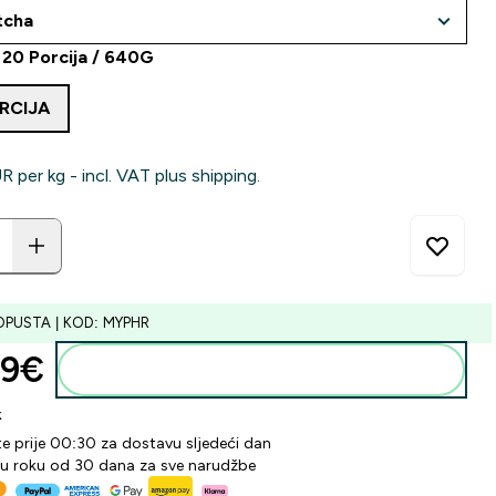
: 20 Porcija / 640G
RCIJA
‎ per kg - incl. VAT plus shipping.
OPUSTA | KOD: MYPHR
9€‎
Dodaj u košaricu
k
te prije 00:30 za dostavu sljedeći dan
 u roku od 30 dana za sve narudžbe