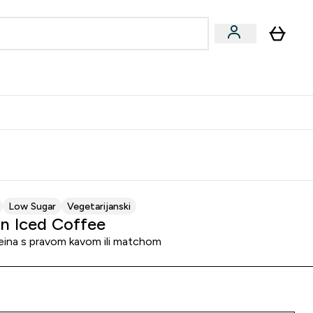
formance
submenu
Vegan submenu
Enter Performance submenu
⌄
učite prijatelju i zaradite 10 EUR
Low Sugar
Vegetarijanski
in Iced Coffee
eina s pravom kavom ili matchom