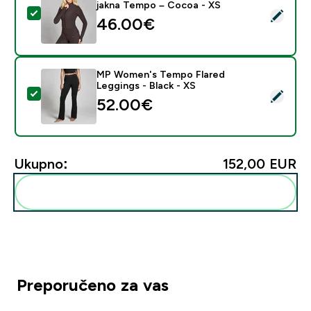
jakna Tempo – Cocoa - XS
Odaberi ovaj proizvod - MP ženska skraćena (odrezan
46.00€‎
MP Women's Tempo Flared
Leggings - Black - XS
Odaberi ovaj proizvod - MP Women's Tempo Flared Leg
52.00€‎
Ukupno:
152,00 EUR‎
Dodaj ovo u svoju rutinu
Preporučeno za vas