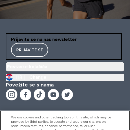
Prijavite se na naš newsletter
PRIJAVITE SE
Postavke kolačića
HR |
Change
Povežite se s nama
We use cookies and other tracking tools on this site, which may be
provided by third parties, to operate and secure our site, enable
Pomoć I Informacije
social media features, enhance performance, tailor user