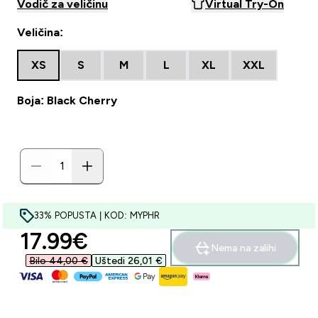
Vodič za veličinu
Virtual Try-On
Veličina:
XS
S
M
L
XL
XXL
Boja: Black Cherry
33% POPUSTA | KOD: MYPHR
discounted price
17.99€‎
Nema na zalihi
Bilo 44,00 €‎
Uštedi 26,01 €‎