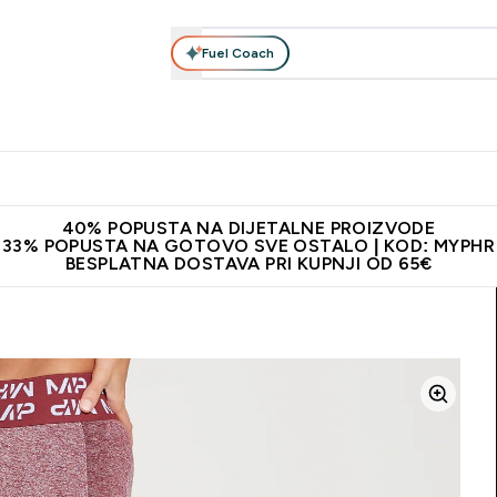
Fuel Coach
Prehrana
Odjeća
Vitamini
Snackovi
Vegan
Per
Enter Proteini submenu
Enter Prehrana submenu
Enter Odjeća submenu
Enter Vitamini submenu
Enter Snackovi 
Enter 
⌄
⌄
⌄
⌄
⌄
⌄
ji od 65€
Najnovija odjeća
Proizvodi najveće kvalitete
Prepor
40% POPUSTA NA DIJETALNE PROIZVODE
33% POPUSTA NA GOTOVO SVE OSTALO | KOD: MYPHR
BESPLATNA DOSTAVA PRI KUPNJI OD 65€