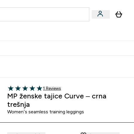
formance
submenu
Vegan submenu
Enter Performance submenu
⌄
učite prijatelju i zaradite 10 EUR
1 customer reviews
1 Reviews
5 out of 5 stars
MP ženske tajice Curve – crna
trešnja
Women’s seamless training leggings