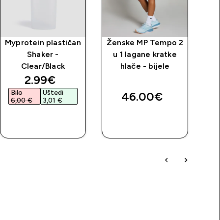
Myprotein plastičan
Ženske MP Tempo 2
Shaker -
u 1 lagane kratke
Clear/Black
hlače - bijele
discounted price
2.99€‎
Bilo
Uštedi
B
46.00€‎
6,00 €‎
3,01 €‎
7
BRZA
BRZA
KUPNJA
KUPNJA