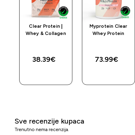
lat
Clear Protein |
Myprotein Clear
Whey & Collagen
Whey Protein
38.39€‎
73.99€‎
BRZA
BRZA
KUPNJA
KUPNJA
Sve recenzije kupaca
Trenutno nema recenzija.