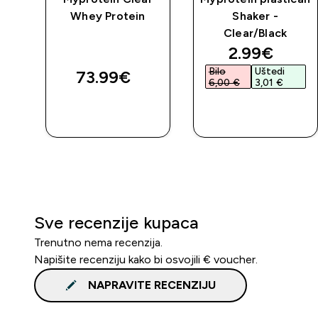
Whey Protein
Shaker -
Clear/Black
discounted 
2.99€‎
Bilo
Uštedi
73.99€‎
6,00 €‎
3,01 €‎
BRZA
BRZA
KUPNJA
KUPNJA
Sve recenzije kupaca
Trenutno nema recenzija.
Napišite recenziju kako bi osvojili € voucher.
NAPRAVITE RECENZIJU