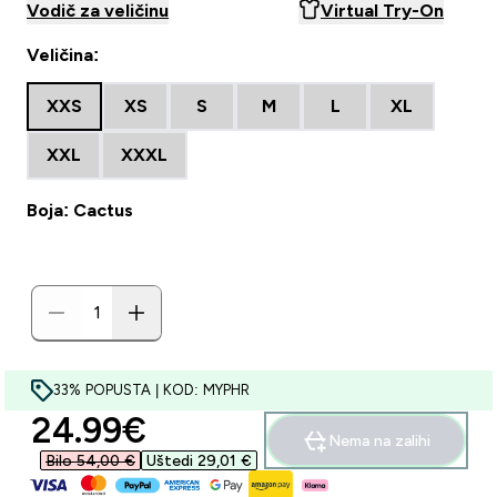
Vodič za veličinu
Virtual Try-On
Veličina:
XXS
XS
S
M
L
XL
XXL
XXXL
Boja: Cactus
33% POPUSTA | KOD: MYPHR
discounted price
24.99€‎
Nema na zalihi
Bilo 54,00 €‎
Uštedi 29,01 €‎