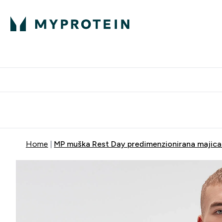
Proteini
Besplatna dostava pri kupn
Home
MP muška Rest Day predimenzionirana majica 