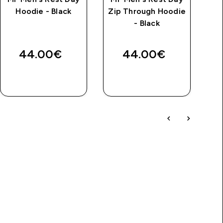
Hoodie - Black
Zip Through Hoodie
tr
- Black
price
B
44.00€‎
44.00€‎
4
BRZA
BRZA
KUPNJA
KUPNJA