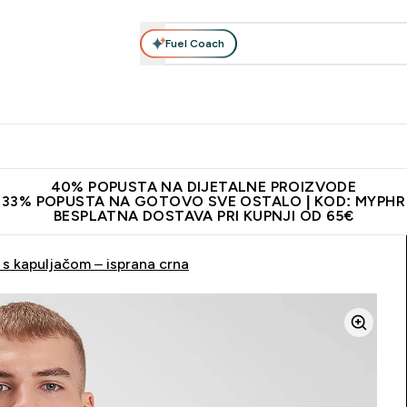
Fuel Coach
Prehrana
Odjeća
Vitamini
Snackovi
Vegan
Per
Enter Proteini submenu
Enter Prehrana submenu
Enter Odjeća submenu
Enter Vitamini submenu
Enter Snackovi 
Enter 
⌄
⌄
⌄
⌄
⌄
⌄
ji od 65€
Najnovija odjeća
Proizvodi najveće kvalitete
Prepor
40% POPUSTA NA DIJETALNE PROIZVODE
33% POPUSTA NA GOTOVO SVE OSTALO | KOD: MYPHR
BESPLATNA DOSTAVA PRI KUPNJI OD 65€
s kapuljačom – isprana crna