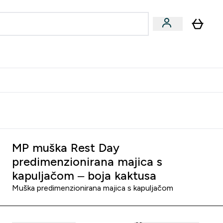
formance
submenu
Vegan submenu
Enter Performance submenu
⌄
učite prijatelju i zaradite 10 EUR
MP muška Rest Day
predimenzionirana majica s
kapuljačom – boja kaktusa
Muška predimenzionirana majica s kapuljačom