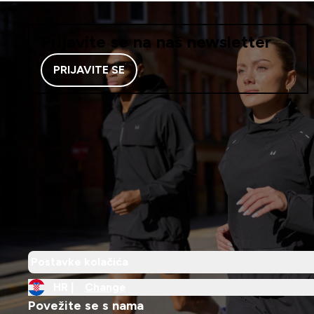
Prijavite se na naš newsletter
PRIJAVITE SE
Postavke kolačića
HR |
Change
Povežite se s nama