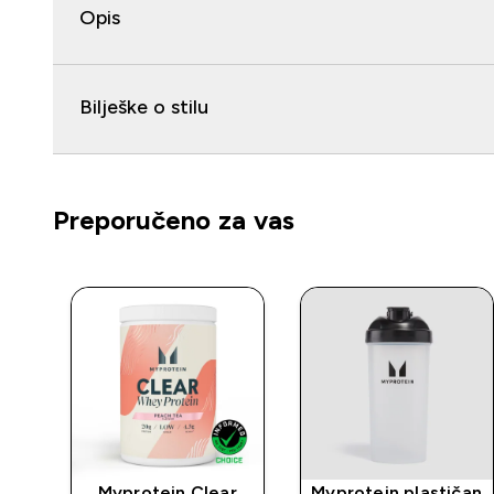
Opis
Bilješke o stilu
Preporučeno za vas
lat
Myprotein Clear
Myprotein plastičan