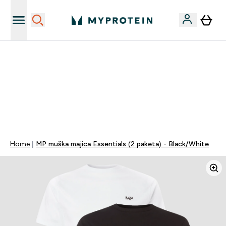
Najnovija odjeća
40% POPUSTA + DODATNIH 5% PRI KUPNJI 2 KOMADA
ODJEĆE | KOD: MYPHR
PONUDA VAŽI DO KRAJA DANA
0 0
:
0 8
:
5 7
:
5 3
Dan
Sat
Minute
Sekundi
Home
MP muška majica Essentials (2 paketa) - Black/White