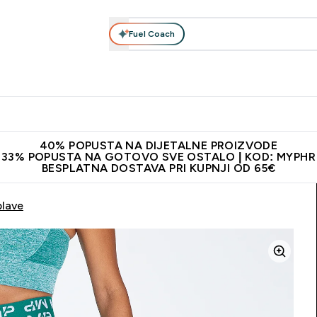
Fuel Coach
Prehrana
Odjeća
Vitamini
Snackovi
Vegan
Per
Enter Proteini submenu
Enter Prehrana submenu
Enter Odjeća submenu
Enter Vitamini submenu
Enter Snackovi 
Enter 
⌄
⌄
⌄
⌄
⌄
⌄
ji od 65€
Najnovija odjeća
Proizvodi najveće kvalitete
Prepor
40% POPUSTA NA DIJETALNE PROIZVODE
33% POPUSTA NA GOTOVO SVE OSTALO | KOD: MYPHR
BESPLATNA DOSTAVA PRI KUPNJI OD 65€
plave