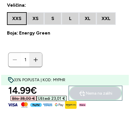
Veličina:
XXS
XS
S
L
XL
XXL
Boja: Energy Green
33% POPUSTA | KOD: MYPHR
discounted price
14.99€‎
Nema na zalihi
Bilo 38,00 €‎
Uštedi 23,01 €‎