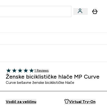
formance
submenu
Vegan submenu
Enter Performance submenu
⌄
učite prijatelju i zaradite 10 EUR
1 customer reviews
1 Reviews
5 out of 5 stars
Ženske biciklističke hlače MP Curve
Curve bešavne ženske biciklističke hlače
Vodič za veličinu
Virtual Try-On