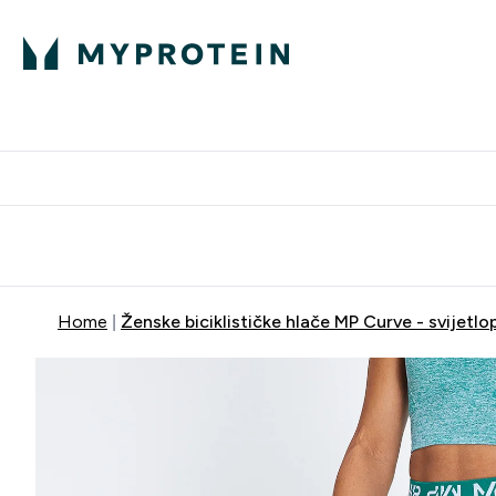
Proteini
Besplatna dostava pri kupn
Home
Ženske biciklističke hlače MP Curve - svijetlo