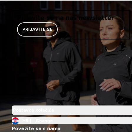
Prijavite se na naš newsletter
PRIJAVITE SE
Postavke kolačića
HR |
Change
Povežite se s nama