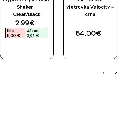
Shaker -
vjetrovka Velocity –
Clear/Black
crna
discounted price
2.99€‎
Bilo
Uštedi
B
64.00€‎
6,00 €‎
3,01 €‎
7
BRZA
BRZA
KUPNJA
KUPNJA