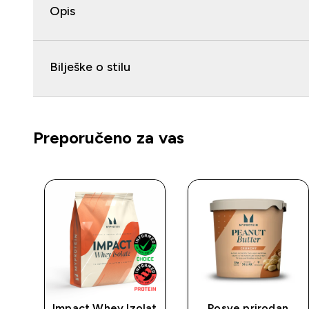
Opis
Bilješke o stilu
Preporučeno za vas
ra
Impact Whey Izolat
Posve prirodan