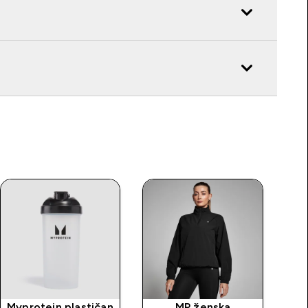
Myprotein plastičan
MP ženska