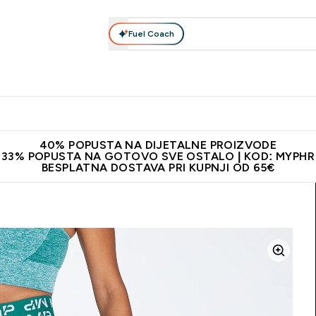
Fuel Coach
Prehrana
Odjeća
Vitamini
Snackovi
Vegan
Per
Enter Proteini submenu
Enter Prehrana submenu
Enter Odjeća submenu
Enter Vitamini submenu
Enter Snackovi 
Enter 
⌄
⌄
⌄
⌄
⌄
⌄
ji od 65€
Najnovija odjeća
Proizvodi najveće kvalitete
Prepor
40% POPUSTA NA DIJETALNE PROIZVODE
33% POPUSTA NA GOTOVO SVE OSTALO | KOD: MYPHR
BESPLATNA DOSTAVA PRI KUPNJI OD 65€