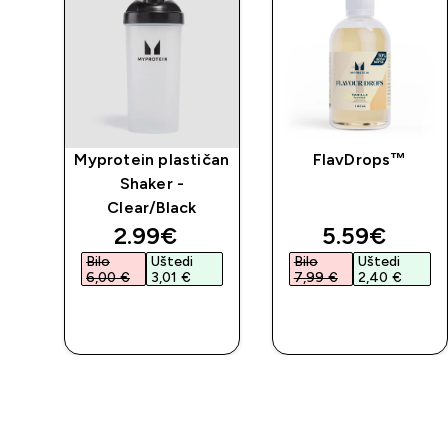
Myprotein plastičan
FlavDrops™
Shaker -
Clear/Black
discounted price
discounted 
2.99€‎
5.59€‎
Bilo
Uštedi
Bilo
Uštedi
6,00 €‎
3,01 €‎
7,99 €‎
2,40 €‎
BRZA
BRZA
KUPNJA
KUPNJA