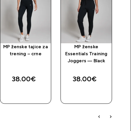
MP ženske tajice za
MP ženske
P
trening – crne
Essentials Training
Joggers — Black
price
38.00€‎
38.00€‎
BRZA
BRZA
KUPNJA
KUPNJA