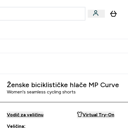
formance
submenu
Vegan submenu
Enter Performance submenu
⌄
učite prijatelju i zaradite 10 EUR
Ženske biciklističke hlače MP Curve
Women's seamless cycling shorts
Vodič za veličinu
Virtual Try-On
Veličina: