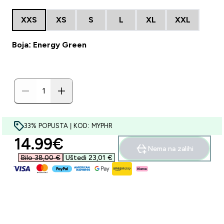
XXS
XS
S
L
XL
XXL
Boja: Energy Green
33% POPUSTA | KOD: MYPHR
discounted price
14.99€‎
Nema na zalihi
Bilo 38,00 €‎
Uštedi 23,01 €‎