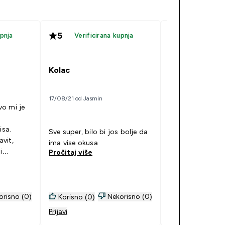
5
5
upnja
Verificirana kupnja
Myprotein mu
Kolac
18/12/16 od Tortice
17/08/21 od Jasmin
o mi je
Ovaj proizvod je
se napravi i oku
isa.
fenomenalan.U hl
Sve super, bilo bi jos bolje da
vit,
vrijeme savršen j
ima vise okusa
i
čak za pravljenje
Pročitaj više
Pročitaj više
U mojoj obitelji s
uživaju kada ih 
napravim im des
bi preporučila ko
orisno (0)
Nekorisno (0)
Korisno (0)
Korisno (1)
dobro uz: Mypro
Prijavi
Prijavi
Myprotein puddi