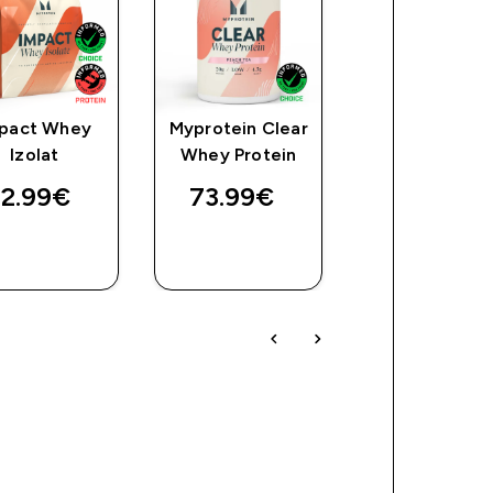
pact Whey
Myprotein Clear
Breakfast
ice
Izolat
Whey Protein
Smoothie
2.99€‎
73.99€‎
38.99€‎
BRZA
BRZA
BRZA
KUPNJA
KUPNJA
KUPNJA