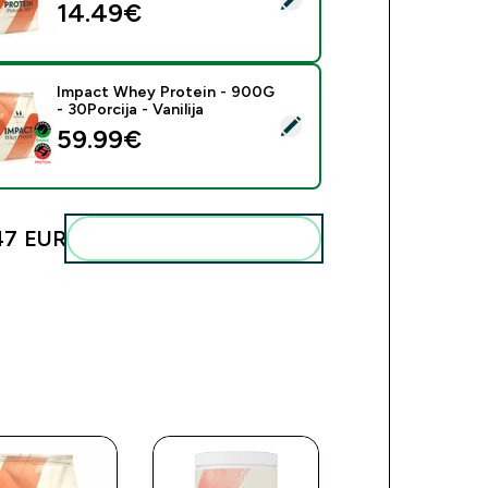
14.49€‎
Impact Whey Protein - 900G
- 30Porcija - Vanilija
eri ovaj proizvod - Impact Whey Protein - 900G - 30Porcija - 
59.99€‎
47 EUR‎
Dodaj ovo u svoju rutinu