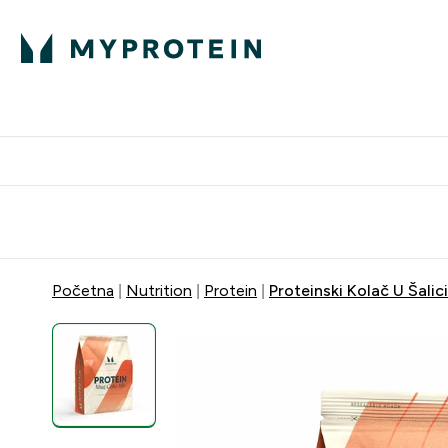
Proteini
Besplatna dostava pri kupn
Početna
Nutrition
Protein
Proteinski Kolač U Šalici