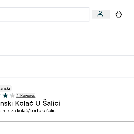
formance
submenu
Vegan submenu
Enter Performance submenu
⌄
učite prijatelju i zaradite 10 EUR
janski
4 customer reviews
4 Reviews
of 5 stars
nski Kolač U Šalici
i mix za kolač/tortu u šalici