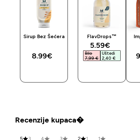
y
Sirup Bez Šećera
FlavDrops™
Im
discounted pr
5.59€‎
Bilo
Uštedi
8.99€‎
9
7,99 €‎
2,40 €‎
BRZA
BRZA
KUPNJA
KUPNJA
Recenzije kupaca�
5
3
4
3
2
1
1