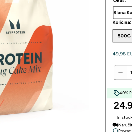
Okus:
Količina:
500G
49,98 EUR
40% PO
24.9
In stoc
Naruči
Povrat