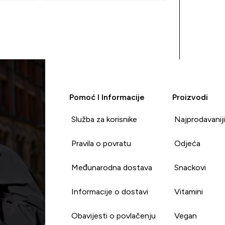
whey, banana, m
Pomoć I Informacije
Proizvodi
Služba za korisnike
Najprodavanij
Pravila o povratu
Odjeća
Međunarodna dostava
Snackovi
Informacije o dostavi
Vitamini
Obavijesti o povlačenju
Vegan