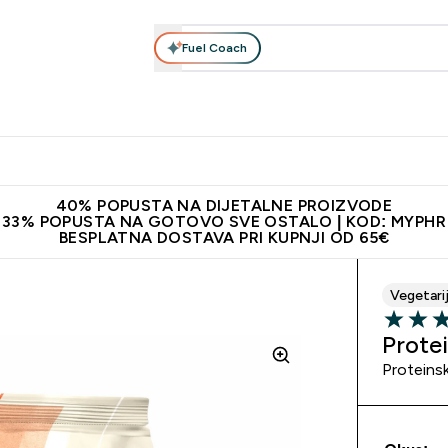
Fuel Coach
Prehrana
Odjeća
Vitamini
Snackovi
Vegan
Per
Enter Proteini submenu
Enter Prehrana submenu
Enter Odjeća submenu
Enter Vitamini submenu
Enter Snackovi 
Enter 
⌄
⌄
⌄
⌄
⌄
⌄
ji od 65€
Najnovija odjeća
Proizvodi najveće kvalitete
Prepor
40% POPUSTA NA DIJETALNE PROIZVODE
33% POPUSTA NA GOTOVO SVE OSTALO | KOD: MYPHR
BESPLATNA DOSTAVA PRI KUPNJI OD 65€
Vegetari
4.25 out 
Protei
Proteinsk