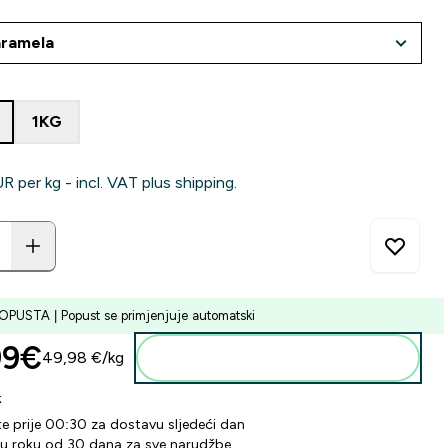
1KG
‎ per kg - incl. VAT plus shipping.
PUSTA | Popust se primjenjuje automatski
9€‎
49,98 €‎/kg
Dodaj u košaricu
k
te prije 00:30 za dostavu sljedeći dan
 u roku od 30 dana za sve narudžbe