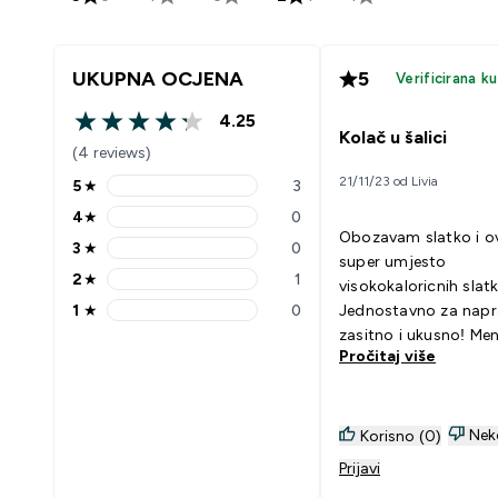
UKUPNA OCJENA
5
Verificirana k
4.25
4.25 out of 5 stars
Kolač u šalici
(4 reviews)
21/11/23 od Livia
5
★
3
5 stars rating 3 reviews
4
★
0
4 stars rating 0 reviews
Obozavam slatko i ov
3
★
0
3 stars rating 0 reviews
super umjesto
2
★
1
visokokaloricnih slatk
2 stars rating 1 reviews
1
★
0
Jednostavno za napra
1 stars rating 0 reviews
zasitno i ukusno! Men
Pročitaj više
odlicno!
Nek
Korisno (0)
Prijavi