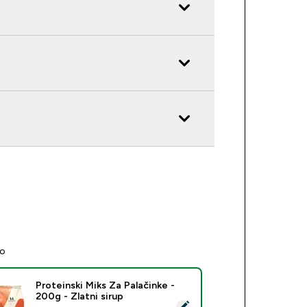
no
Proteinski Miks Za Palačinke -
200g - Zlatni sirup
eri ovaj proizvod - Proteinski Miks Za Palačinke - 200g - Zlatni