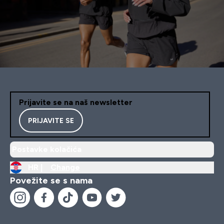
Prijavite se na naš newsletter
PRIJAVITE SE
Postavke kolačića
HR |
Change
Povežite se s nama