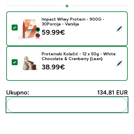
Impact Whey Protein - 900G -
30Porcija - Vanilija
Odaberi ovaj proizvod - Impact Whey Protein - 900G - 
59.99€‎
Proteinski Kolačić - 12 x 50g - White
Chocolate & Cranberry (Lean)
Odaberi ovaj proizvod - Proteinski Kolačić - 12 x 50g 
38.99€‎
Ukupno:
134,81 EUR‎
Dodaj ovo u svoju rutinu