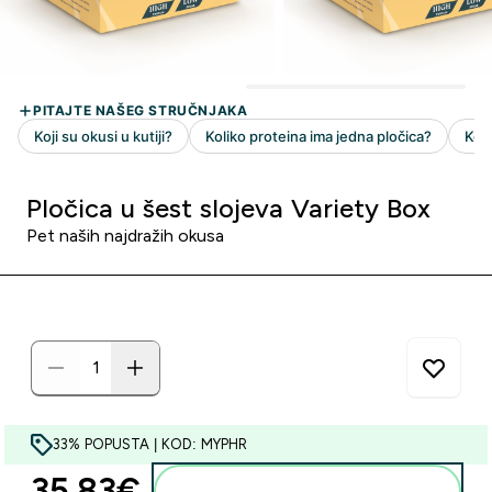
Pločica u šest slojeva Variety Box
Pet naših najdražih okusa
33% POPUSTA | KOD: MYPHR
35.83€‎
Dodaj u košaricu