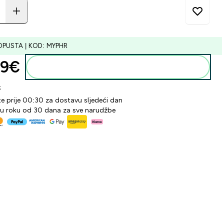
OPUSTA | KOD: MYPHR
9€‎
Dodaj u košaricu
k
te prije 00:30 za dostavu sljedeći dan
 u roku od 30 dana za sve narudžbe