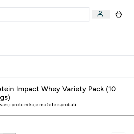
formance
submenu
Vegan submenu
Enter Performance submenu
⌄
učite prijatelju i zaradite 10 EUR
tein Impact Whey Variety Pack (10
ngs)
aniji proteini koje možete isprobati