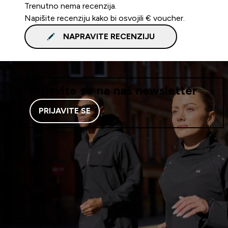
Trenutno nema recenzija.
Napišite recenziju kako bi osvojili € voucher.
NAPRAVITE RECENZIJU
Prijavite se na naš newsletter
PRIJAVITE SE