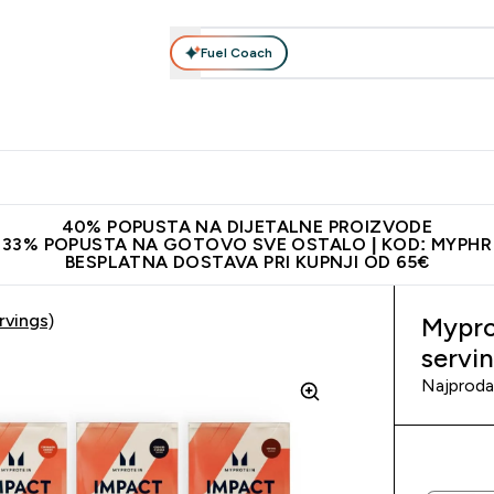
Fuel Coach
Prehrana
Odjeća
Vitamini
Snackovi
Vegan
Per
Enter Proteini submenu
Enter Prehrana submenu
Enter Odjeća submenu
Enter Vitamini submenu
Enter Snackovi 
Enter 
⌄
⌄
⌄
⌄
⌄
⌄
ji od 65€
Najnovija odjeća
Proizvodi najveće kvalitete
Prepor
40% POPUSTA NA DIJETALNE PROIZVODE
33% POPUSTA NA GOTOVO SVE OSTALO | KOD: MYPHR
BESPLATNA DOSTAVA PRI KUPNJI OD 65€
rvings)
Mypro
servi
Najprodav