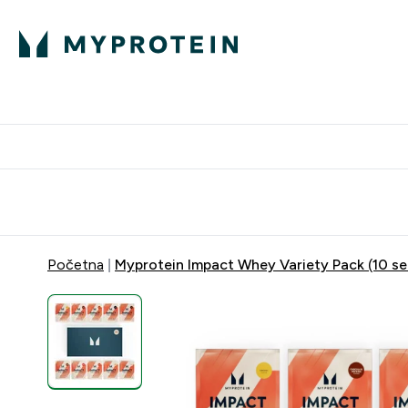
Proteini
Besplatna dostava pri kupn
Početna
Myprotein Impact Whey Variety Pack (10 se