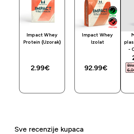
n
Impact Whey
Impact Whey
Protein (Uzorak)
Izolat
plas
- 
Bil
2.99€‎
92.99€‎
6,0
BRZA
BRZA
KUPNJA
KUPNJA
Sve recenzije kupaca