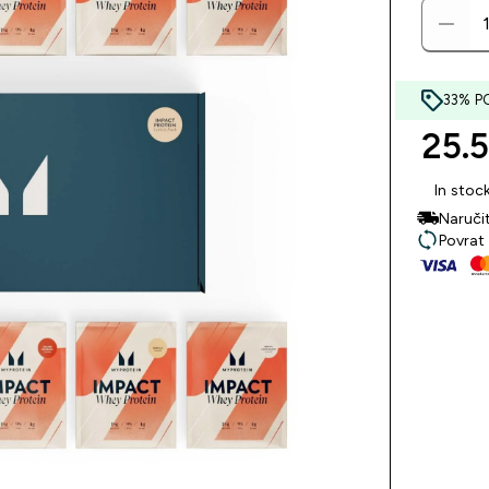
33% P
25.5
In stoc
Naruči
Povrat