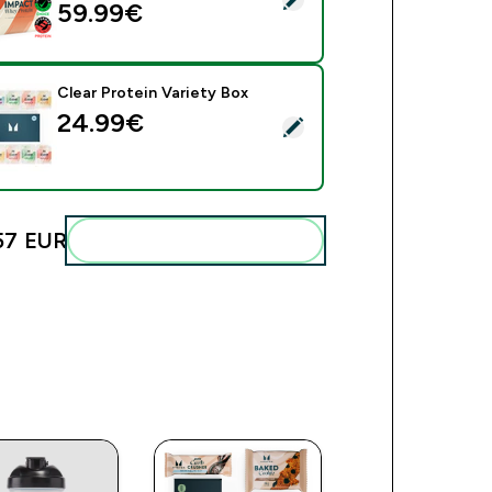
59.99€‎
Clear Protein Variety Box
24.99€‎
eri ovaj proizvod - Clear Protein Variety Box
57 EUR‎
Dodaj ovo u svoju rutinu