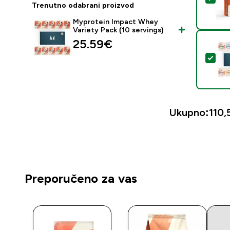
Trenutno odabrani proizvod
Myprotein Impact Whey
Variety Pack (10 servings)
25.59€‎
Odab
Ukupno:
110,
Preporučeno za vas