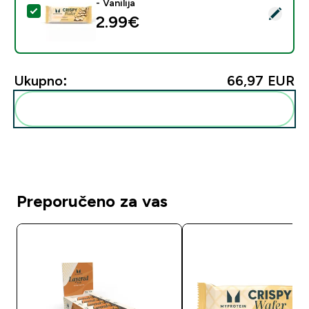
- Vanilija
Odaberi ovaj proizvod - Proteinski Wafer (Uzorak) - 1Porc
2.99€‎
Ukupno:
66,97 EUR‎
Dodaj ovo u svoju rutinu
Preporučeno za vas