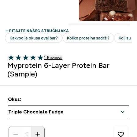
1 customer reviews
1 Reviews
5 out of 5 stars
Myprotein 6-Layer Protein Bar
(Sample)
Okus: