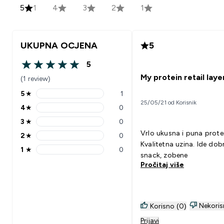
5
1
4
3
2
1
UKUPNA OCJENA
5
5
5 out of 5 stars
My protein retail laye
(1 review)
5
★
1
5 stars rating 1 reviews
25/05/21 od Korisnik
4
★
0
4 stars rating 0 reviews
3
★
0
3 stars rating 0 reviews
Vrlo ukusna i puna prote
2
★
0
2 stars rating 0 reviews
Kvalitetna uzina. Ide dobro uz:
1
★
0
1 stars rating 0 reviews
snack, zobene
Pročitaj više
Nekoris
Korisno (0)
Prijavi