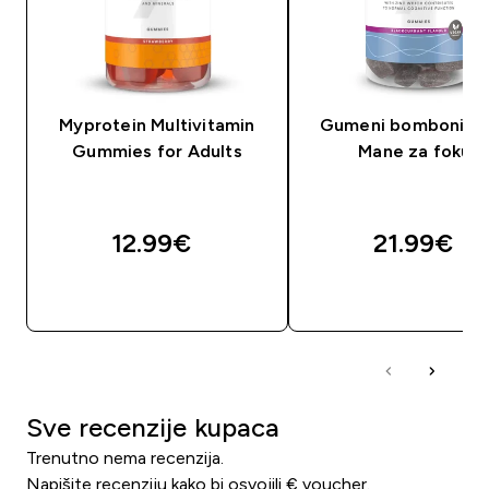
Myprotein Multivitamin
Gumeni bomboni Li
Gummies for Adults
Mane za fokus
12.99€‎
21.99€‎
BRZA KUPNJA
BRZA KUPNJA
Sve recenzije kupaca
Trenutno nema recenzija.
Napišite recenziju kako bi osvojili € voucher.