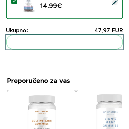
Odaberi ovaj proizvod - Reishi Relax gumeni bomboni
14.99€‎
Ukupno:
47,97 EUR‎
Dodaj ovo u svoju rutinu
Preporučeno za vas