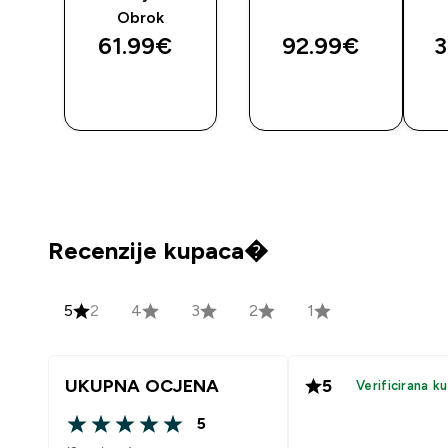
Obrok
61.99€‎
92.99€‎
3
BRZA
BRZA
KUPNJA
KUPNJA
Recenzije kupaca�
5
2
4
3
2
1
UKUPNA OCJENA
5
Verificirana k
5
5 out of 5 stars