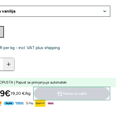
‎ per kg - incl. VAT plus shipping.
PUSTA | Popust se primjenjuje automatski
9€‎
19,20 €‎/kg
Nema na zalihi