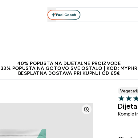
Fuel Coach
Prehrana
Odjeća
Vitamini
Snackovi
Vegan
Per
Enter Proteini submenu
Enter Prehrana submenu
Enter Odjeća submenu
Enter Vitamini submenu
Enter Snackovi 
Enter 
⌄
⌄
⌄
⌄
⌄
⌄
ji od 65€
Najnovija odjeća
Proizvodi najveće kvalitete
Prepor
40% POPUSTA NA DIJETALNE PROIZVODE
33% POPUSTA NA GOTOVO SVE OSTALO | KOD: MYPHR
BESPLATNA DOSTAVA PRI KUPNJI OD 65€
Vegetari
5 out of 
Dijet
Kompletn