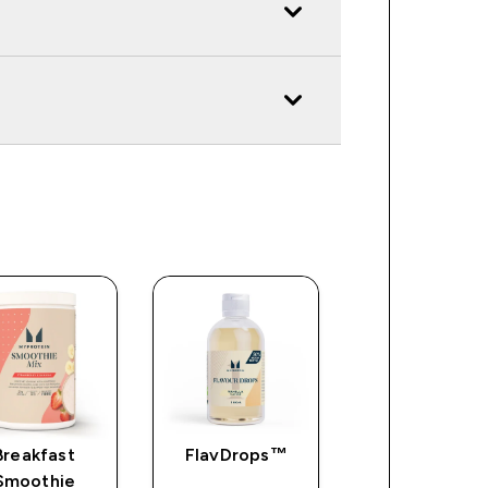
Breakfast
FlavDrops™
Sirup Bez Šeć
Smoothie