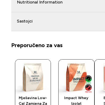
Nutritional Information
Sastojci
Preporučeno za vas
y
Mješavina Low-
Impact Whey
Cal Zamjena Za
Izolat