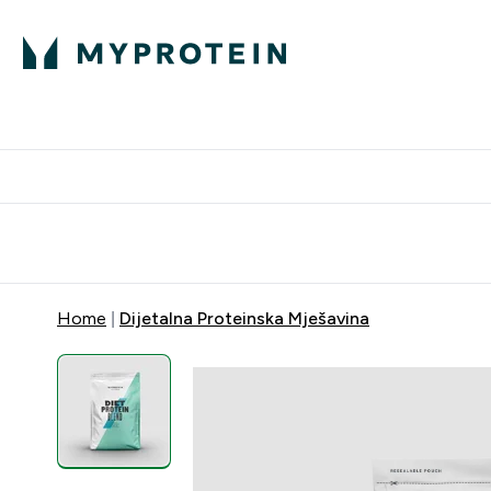
Proteini
Besplatna dostava pri kupn
Home
Dijetalna Proteinska Mješavina