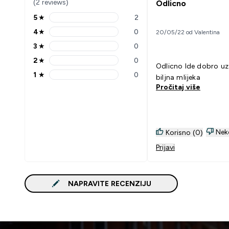
(2 reviews)
Odlicno
5
★
2
5 stars rating 2 reviews
4
★
0
20/05/22 od Valentina
4 stars rating 0 reviews
3
★
0
3 stars rating 0 reviews
2
★
0
2 stars rating 0 reviews
Odlicno Ide dobro uz: Voce i
1
★
0
biljna mlijeka
1 stars rating 0 reviews
Pročitaj više
Nek
Korisno (0)
Prijavi
NAPRAVITE RECENZIJU