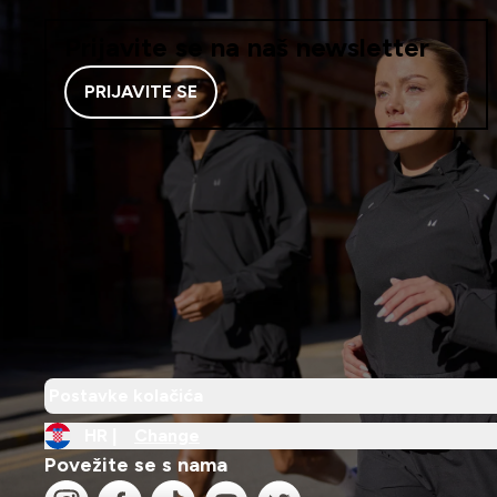
Prijavite se na naš newsletter
PRIJAVITE SE
Postavke kolačića
HR |
Change
Povežite se s nama