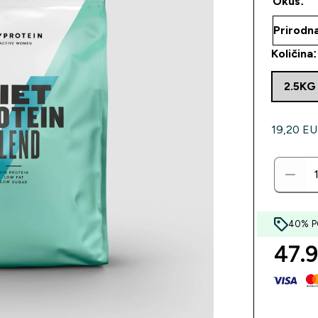
Okus:
Količina:
2.5KG
19,20 EUR
40% PO
47.9