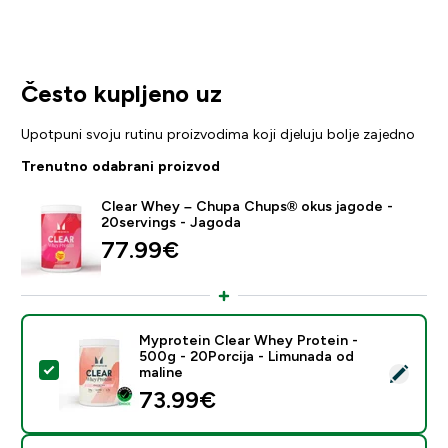
Često kupljeno uz
Upotpuni svoju rutinu proizvodima koji djeluju bolje zajedno
Trenutno odabrani proizvod
Clear Whey – Chupa Chups® okus jagode -
20servings - Jagoda
77.99€‎
Myprotein Clear Whey Protein -
500g - 20Porcija - Limunada od
Odaberi ovaj proizvod - Myprotein Clear Whey Protein
maline
73.99€‎