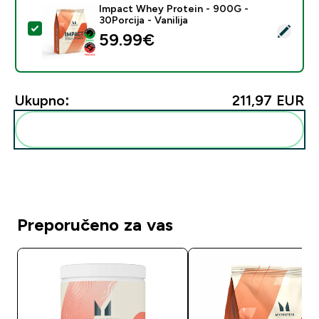
Impact Whey Protein - 900G -
30Porcija - Vanilija
Odaberi ovaj proizvod - Impact Whey Protein - 900G - 
59.99€‎
Ukupno:
211,97 EUR‎
Dodaj ovo u svoju rutinu
Preporučeno za vas