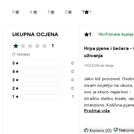
5
4
3
2
1
1
UKUPNA OCJENA
1
Verificirana kupnja
1
Hrpa pjene i šećera -
1 out of 5 stars
(1 review)
uživanja
5
★
0
11/03/26 od Vanja
5 stars rating 0 reviews
4
★
0
4 stars rating 0 reviews
Jako loš proizvod. Osob
3
★
0
3 stars rating 0 reviews
nisam osjetljiv na okuse, 
2
★
0
2 stars rating 0 reviews
ovo je skoro nejestivo -
1
★
1
strašno slatko, kiselo, o
1 stars rating 1 reviews
intenzivno. Količina pjen
Pročitaj više
se generira miksanjem u
shakeru je ogromna.
Definitivno mi je žao št
Nekoris
Korisno (0)
kupio taj proizvod i ne b