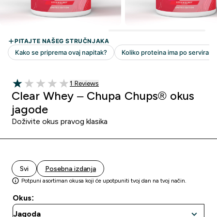
1 customer reviews
1 Reviews
1 out of 5 stars
Clear Whey – Chupa Chups® okus
jagode
Doživite okus pravog klasika
Svi
Posebna izdanja
Potpuni asortiman okusa koji će upotpuniti tvoj dan na tvoj način.
Okus: