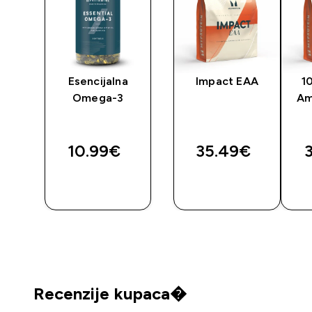
y
Esencijalna
Impact EAA
1
Omega-3
Am
10.99€‎
35.49€‎
3
BRZA
BRZA
KUPNJA
KUPNJA
Recenzije kupaca�