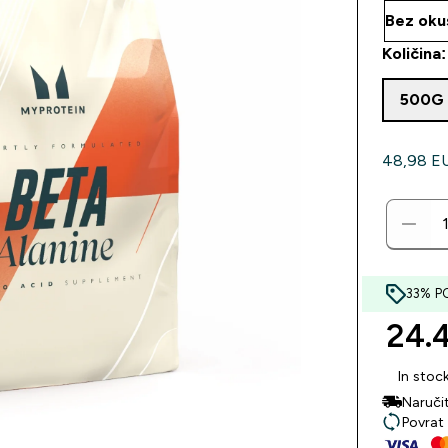
Količina:
500G
48,98 EUR
33% P
24.4
In stoc
Naruči
Povrat