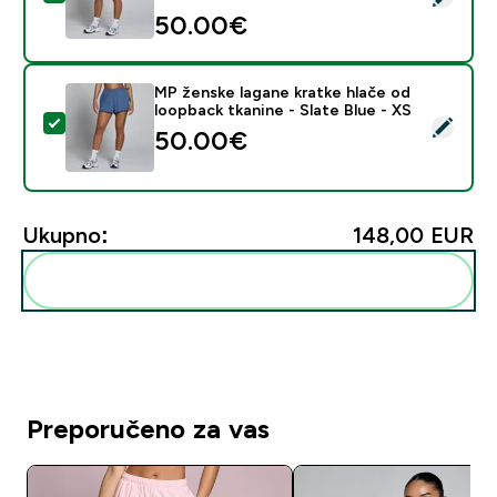
50.00€‎
MP ženske lagane kratke hlače od
loopback tkanine - Slate Blue - XS
Odaberi ovaj proizvod - MP ženske lagane kratke hlače 
50.00€‎
Ukupno:
148,00 EUR‎
Dodaj ovo u svoju rutinu
Preporučeno za vas