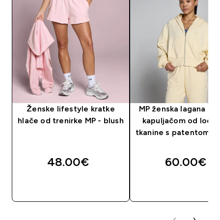
Ženske lifestyle kratke
MP ženska lagana maj
hlače od trenirke MP - blush
kapuljačom od loop
tkanine s patentom - 
48.00€‎
60.00€‎
BRZA KUPNJA
BRZA KUPNJA