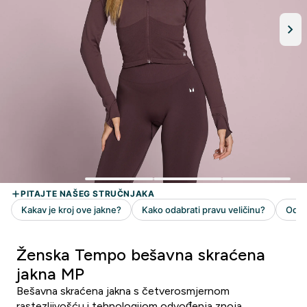
Ženska Tempo bešavna skraćena
jakna MP
Bešavna skraćena jakna s četverosmjernom
rastezljivošću i tehnologijom odvođenja znoja