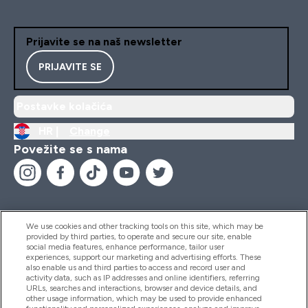
Prijavite se na naš newsletter
PRIJAVITE SE
Postavke kolačića
HR |
Change
Povežite se s nama
We use cookies and other tracking tools on this site, which may be
provided by third parties, to operate and secure our site, enable
Pomoć I Informacije
social media features, enhance performance, tailor user
experiences, support our marketing and advertising efforts. These
also enable us and third parties to access and record user and
activity data, such as IP addresses and online identifiers, referring
Proizvodi
URLs, searches and interactions, browser and device details, and
other usage information, which may be used to provide enhanced