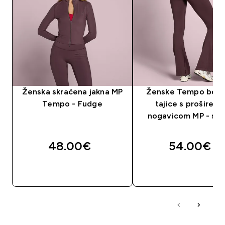
Ženska skraćena jakna MP
Ženske Tempo beš
Tempo - Fudge
tajice s proširen
nogavicom MP - sm
48.00€‎
54.00€‎
BRZA KUPNJA
BRZA KUPNJA