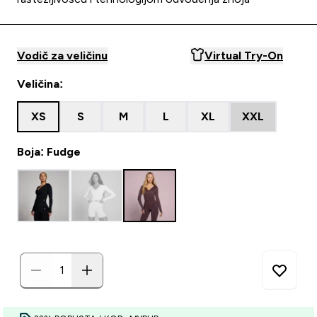
Vodič za veličinu
Virtual Try-On
Veličina:
XS
S
M
L
XL
XXL
Boja: Fudge