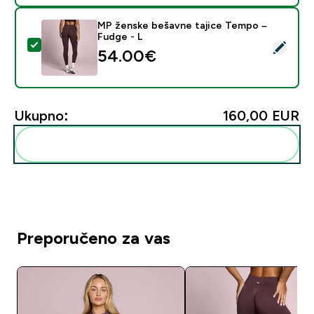
MP ženske bešavne tajice Tempo –
Fudge - L
Odaberi ovaj proizvod - MP ženske bešavne tajice Te
54.00€‎
Ukupno:
160,00 EUR‎
Dodaj ovo u svoju rutinu
Preporučeno za vas