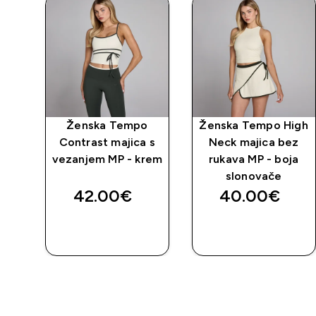
po
Ženska Tempo
Ženska Tempo High
Contrast majica s
Neck majica bez
vezanjem MP - krem
rukava MP - boja
slonovače
42.00€‎
40.00€‎
BRZA
BRZA
KUPNJA
KUPNJA