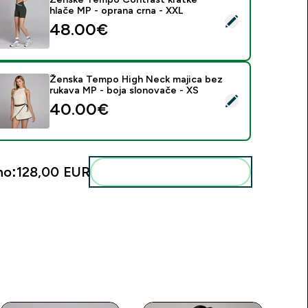
hlače MP - oprana crna - XXL
daberi ovaj proizvod - Ženske Tempo Contrast kratke hlače M
48.00€‎
Ženska Tempo High Neck majica bez
rukava MP - boja slonovače - XS
daberi ovaj proizvod - Ženska Tempo High Neck majica bez ru
40.00€‎
no:
128,00 EUR‎
Dodaj ovo u svoju rutinu