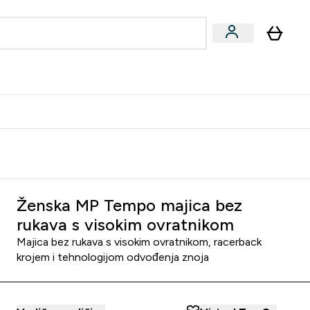
formance
submenu
Vegan submenu
Enter Performance submenu
⌄
učite prijatelju i zaradite 10 EUR
Ženska MP Tempo majica bez
rukava s visokim ovratnikom
Majica bez rukava s visokim ovratnikom, racerback
krojem i tehnologijom odvođenja znoja