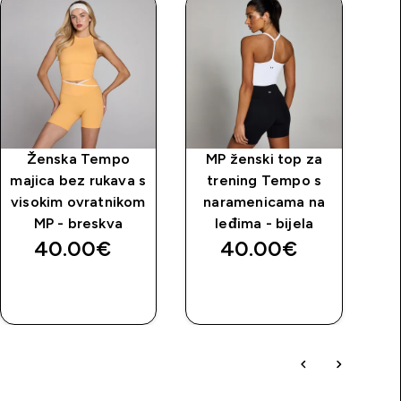
Ženska Tempo
MP ženski top za
majica bez rukava s
trening Tempo s
visokim ovratnikom
naramenicama na
h
MP - breskva
leđima - bijela
40.00€‎
40.00€‎
BRZA
BRZA
KUPNJA
KUPNJA