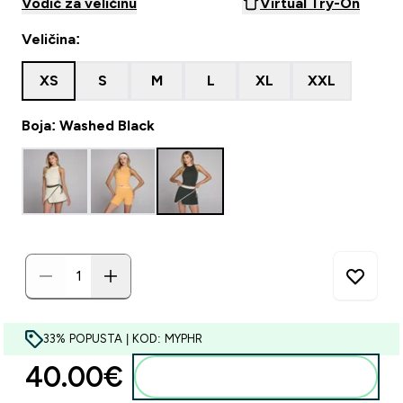
Vodič za veličinu
Virtual Try-On
Veličina:
XS
S
M
L
XL
XXL
Boja: Washed Black
33% POPUSTA | KOD: MYPHR
40.00€‎
Dodaj u košaricu