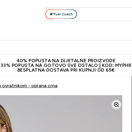
Fuel Coach
Prehrana
Odjeća
Vitamini
Snackovi
Vegan
Per
Enter Proteini submenu
Enter Prehrana submenu
Enter Odjeća submenu
Enter Vitamini submenu
Enter Snackovi 
Enter 
⌄
⌄
⌄
⌄
⌄
⌄
ji od 65€
Najnovija odjeća
Proizvodi najveće kvalitete
Prepor
40% POPUSTA NA DIJETALNE PROIZVODE
33% POPUSTA NA GOTOVO SVE OSTALO | KOD: MYPHR
BESPLATNA DOSTAVA PRI KUPNJI OD 65€
 ovratnikom - oprana crna