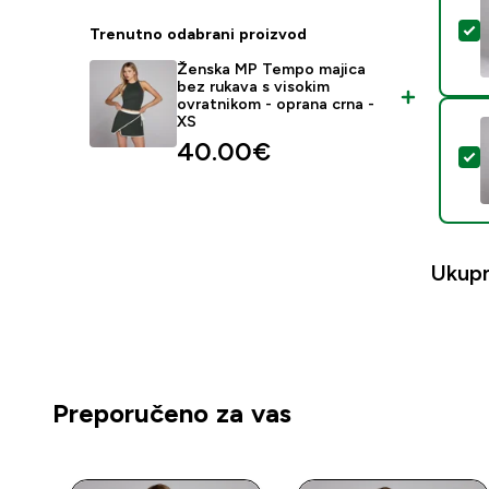
O
Trenutno odabrani proizvod
Ženska MP Tempo majica
bez rukava s visokim
ovratnikom - oprana crna -
XS
40.00€‎
O
Ukup
Preporučeno za vas