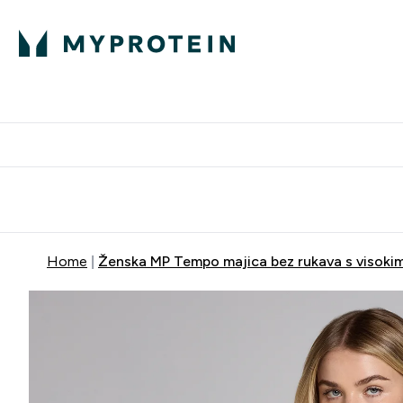
Proteini
Besplatna dostava pri kupn
Home
Ženska MP Tempo majica bez rukava s visokim