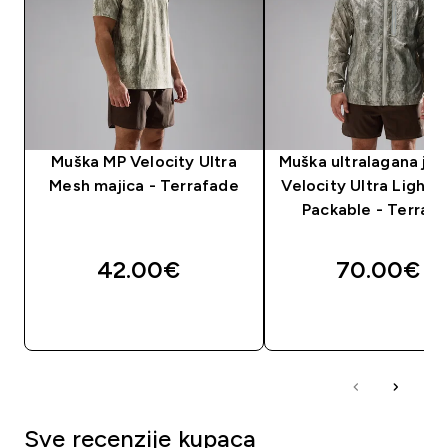
Muška MP Velocity Ultra
Muška ultralagana ja
Mesh majica - Terrafade
Velocity Ultra Lightw
Packable - Terraf
42.00€‎
70.00€‎
BRZA KUPNJA
BRZA KUPNJA
Sve recenzije kupaca