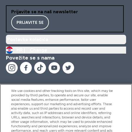
Prijavite se na naš newsletter
PRIJAVITE SE
Postavke kolačića
HR |
Change
Povežite se s nama
We use cookies and other tracking tools on this site, which may be
provided by third parties, to operate and secure our site, enable
Pomoć I Informacije
social media features, enhance performance, tailor user
experiences, support our marketing and advertising efforts. These
also enable us and third parties to access and record user and
activity data, such as IP addresses and online identifiers, referring
Proizvodi
URLs, searches and interactions, browser and device details, and
other usage information, which may be used to provide enhanced
functionality and personalized experiences, analyze and improve
performance, and reach users with more relevant content and ads