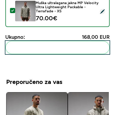
Muška ultralagana jakna MP Velocity
Ultra Lightweight Packable -
Odaberi ovaj proizvod - Muška ultralagana jakna MP Vel
Terrafade - XS
70.00€‎
Ukupno:
168,00 EUR‎
Dodaj ovo u svoju rutinu
Preporučeno za vas