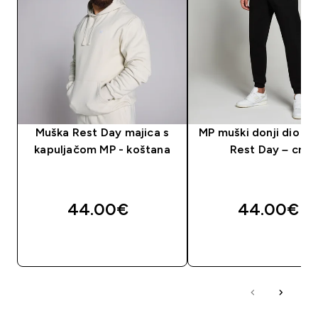
Muška Rest Day majica s
MP muški donji dio tr
kapuljačom MP - koštana
Rest Day – crna
44.00€‎
44.00€‎
BRZA KUPNJA
BRZA KUPNJA