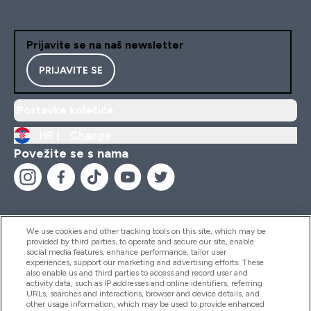
Prijavite se na naš newsletter
PRIJAVITE SE
Postavke kolačića
HR |
Change
Povežite se s nama
We use cookies and other tracking tools on this site, which may be
provided by third parties, to operate and secure our site, enable
Pomoć I Informacije
social media features, enhance performance, tailor user
experiences, support our marketing and advertising efforts. These
also enable us and third parties to access and record user and
activity data, such as IP addresses and online identifiers, referring
Proizvodi
URLs, searches and interactions, browser and device details, and
other usage information, which may be used to provide enhanced