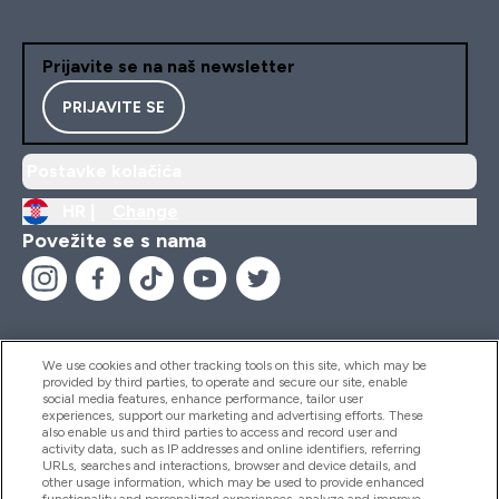
Prijavite se na naš newsletter
PRIJAVITE SE
Postavke kolačića
HR |
Change
Povežite se s nama
We use cookies and other tracking tools on this site, which may be
provided by third parties, to operate and secure our site, enable
Pomoć I Informacije
social media features, enhance performance, tailor user
experiences, support our marketing and advertising efforts. These
also enable us and third parties to access and record user and
activity data, such as IP addresses and online identifiers, referring
Proizvodi
URLs, searches and interactions, browser and device details, and
other usage information, which may be used to provide enhanced