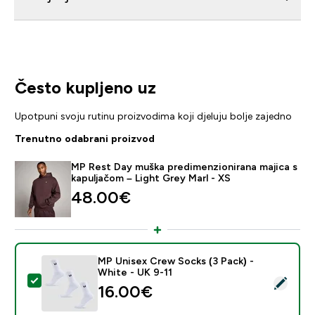
Često kupljeno uz
Upotpuni svoju rutinu proizvodima koji djeluju bolje zajedno
Trenutno odabrani proizvod
MP Rest Day muška predimenzionirana majica s
kapuljačom – Light Grey Marl - XS
48.00€‎
MP Unisex Crew Socks (3 Pack) -
White - UK 9-11
Odaberi ovaj proizvod - MP Unisex Crew Socks (3 Pack
16.00€‎