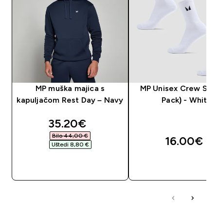
MP muška majica s
MP Unisex Crew Sock
kapuljačom Rest Day – Navy
Pack) - White
discounted price
35.20€‎
Bilo 44,00 €‎
16.00€‎
Uštedi 8,80 €‎
BRZA KUPNJA
BRZA KUPNJA