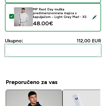
MP Rest Day muška
predimenzionirana majica s
Odaberi ovaj proizvod - MP Rest Day muška predimenzi
kapuljačom – Light Grey Marl - XS
48.00€‎
Ukupno:
112,00 EUR‎
Dodaj ovo u svoju rutinu
Preporučeno za vas