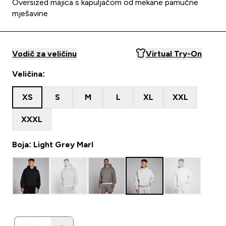
Oversized majica s kapuljačom od mekane pamučne
mješavine
Vodič za veličinu
Virtual Try-On
Veličina:
XS
S
M
L
XL
XXL
XXXL
Boja: Light Grey Marl