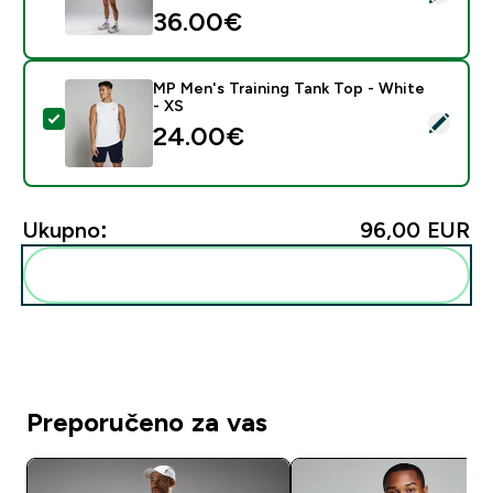
36.00€‎
MP Men's Training Tank Top - White
- XS
Odaberi ovaj proizvod - MP Men's Training Tank Top - 
24.00€‎
Ukupno:
96,00 EUR‎
Dodaj ovo u svoju rutinu
Preporučeno za vas