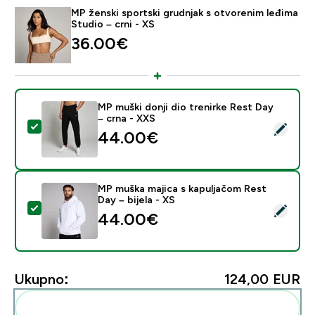
MP ženski sportski grudnjak s otvorenim leđima
Studio – crni - XS
36.00€‎
MP muški donji dio trenirke Rest Day
– crna - XXS
Odaberi ovaj proizvod - MP muški donji dio trenirke Re
44.00€‎
MP muška majica s kapuljačom Rest
Day – bijela - XS
Odaberi ovaj proizvod - MP muška majica s kapuljačom 
44.00€‎
Ukupno:
124,00 EUR‎
Dodaj ovo u svoju rutinu