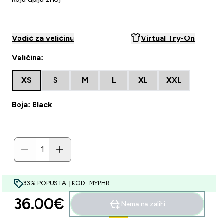
Vodič za veličinu
Virtual Try-On
Veličina:
XS
S
M
L
XL
XXL
Boja: Black
33% POPUSTA | KOD: MYPHR
36.00€‎
Nema na zalihi