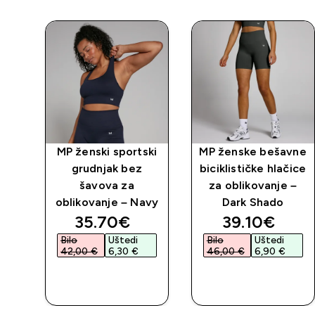
ki
MP ženski sportski
MP ženske bešavne
grudnjak bez
biciklističke hlačice
šavova za
za oblikovanje –
ni
oblikovanje – Navy
Dark Shado
ed price
discounted price
discounted 
35.70€‎
39.10€‎
Bilo
Uštedi
Bilo
Uštedi
42,00 €‎
6,30 €‎
46,00 €‎
6,90 €‎
BRZA
BRZA
KUPNJA
KUPNJA