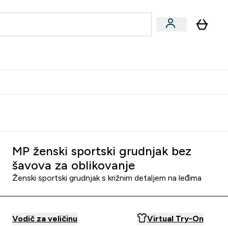
formance
submenu
Vegan submenu
Enter Performance submenu
⌄
učite prijatelju i zaradite 10 EUR
MP ženski sportski grudnjak bez
šavova za oblikovanje
Ženski sportski grudnjak s križnim detaljem na leđima
Vodič za veličinu
Virtual Try-On