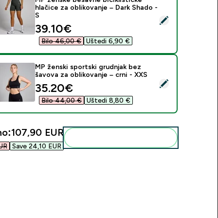
hlačice za oblikovanje – Dark Shado -
S
daberi ovaj proizvod - MP ženske bešavne biciklističke hlačice 
discounted price
39.10€‎
Bilo 46,00 €‎
Uštedi 6,90 €‎
MP ženski sportski grudnjak bez
šavova za oblikovanje – crni - XXS
daberi ovaj proizvod - MP ženski sportski grudnjak bez šavova 
discounted price
35.20€‎
Bilo 44,00 €‎
Uštedi 8,80 €‎
no:
107,90 EUR‎
Dodaj ovo u svoju rutinu
UR‎
Save 24,10 EUR‎