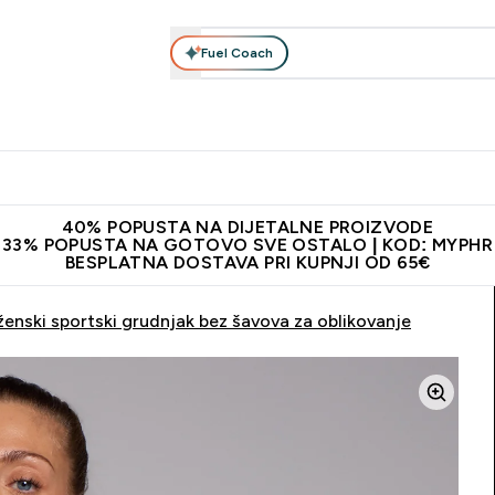
Fuel Coach
Prehrana
Odjeća
Vitamini
Snackovi
Vegan
Per
Enter Proteini submenu
Enter Prehrana submenu
Enter Odjeća submenu
Enter Vitamini submenu
Enter Snackovi 
Enter 
⌄
⌄
⌄
⌄
⌄
⌄
ji od 65€
Najnovija odjeća
Proizvodi najveće kvalitete
Prepor
40% POPUSTA NA DIJETALNE PROIZVODE
33% POPUSTA NA GOTOVO SVE OSTALO | KOD: MYPHR
BESPLATNA DOSTAVA PRI KUPNJI OD 65€
ženski sportski grudnjak bez šavova za oblikovanje