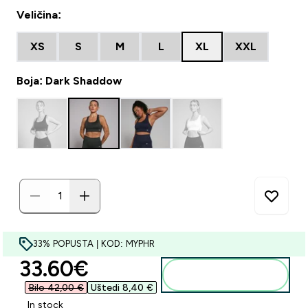
Veličina:
XS
S
M
L
XL
XXL
Boja: Dark Shaddow
33% POPUSTA | KOD: MYPHR
discounted price
33.60€‎
Dodaj u košaricu
Bilo 42,00 €‎
Uštedi 8,40 €‎
In stock