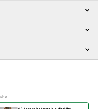
jedno
MP ženske bešavne biciklističke