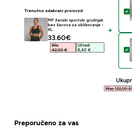
Trenutno odabrani proizvod
O
MP ženski sportski grudnjak
bez šavova za oblikovanje -
XL
discounted price
33.60€‎
Bilo
Uštedi
O
42,00 €‎
8,40 €‎
Ukup
Was 132,00 E
Preporučeno za vas