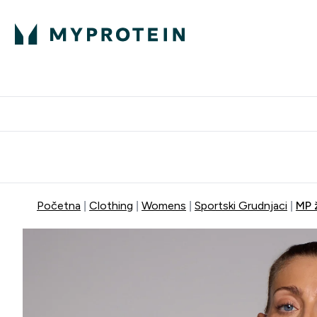
Proteini
Besplatna dostava pri kupn
Početna
Clothing
Womens
Sportski Grudnjaci
MP 