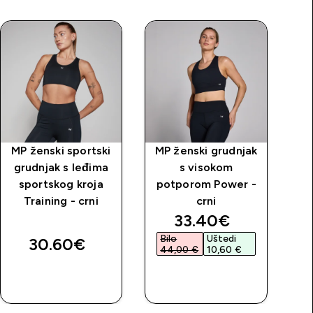
MP ženski sportski
MP ženski grudnjak
grudnjak s leđima
s visokom
pr
sportskog kroja
potporom Power -
g
Training - crni
crni
price
discounted price
33.40€‎
Bilo
Uštedi
B
30.60€‎
44,00 €‎
10,60 €‎
4
BRZA
BRZA
KUPNJA
KUPNJA