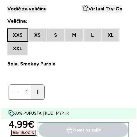
Vodič za veličinu
Virtual Try-On
Veličina:
XXS
XS
S
M
L
XL
XXL
Boja: Smokey Purple
33% POPUSTA | KOD: MYPHR
discounted price
4.99€‎
Nema na zalihi
Bilo 18,00 €‎