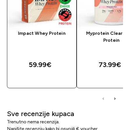
Impact Whey Protein
Myprotein Clear W
Protein
59.99€‎
73.99€‎
BRZA KUPNJA
BRZA KUPNJA
Sve recenzije kupaca
Trenutno nema recenzija.
Napišite recenziju kako bi osvojili € voucher.