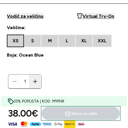
Vodič za veličinu
Virtual Try-On
Veličina:
XS
S
M
L
XL
XXL
Boja: Ocean Blue
33% POPUSTA | KOD: MYPHR
38.00€‎
Nema na zalihi