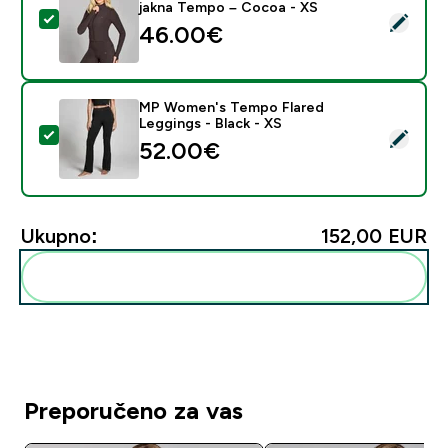
jakna Tempo – Cocoa - XS
Odaberi ovaj proizvod - MP ženska skraćena (odrezan
46.00€‎
MP Women's Tempo Flared
Leggings - Black - XS
Odaberi ovaj proizvod - MP Women's Tempo Flared Leg
52.00€‎
Ukupno:
152,00 EUR‎
Dodaj ovo u svoju rutinu
Preporučeno za vas