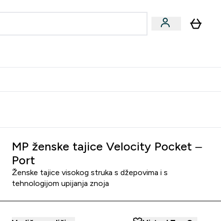
formance
submenu
Vegan submenu
Enter Performance submenu
⌄
učite prijatelju i zaradite 10 EUR
MP ženske tajice Velocity Pocket –
Port
Ženske tajice visokog struka s džepovima i s
tehnologijom upijanja znoja