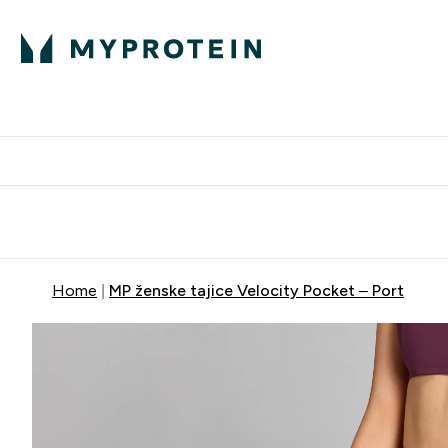
Proteini
Besplatna dostava pri kupn
Home
MP ženske tajice Velocity Pocket – Port