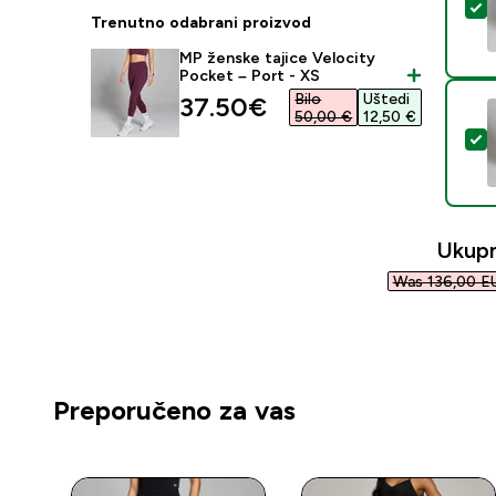
O
Trenutno odabrani proizvod
MP ženske tajice Velocity
Pocket – Port - XS
Bilo
Uštedi
discounted price
37.50€‎
50,00 €‎
12,50 €‎
O
Ukup
Was 136,00 EU
Preporučeno za vas