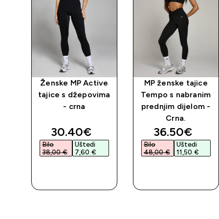
vne
Ženske MP Active
MP ženske tajice
rne
tajice s džepovima
Tempo s nabranim
- crna
prednjim dijelom -
Crna.
d price
discounted price
discounted 
30.40€‎
36.50€‎
Bilo
Uštedi
Bilo
Uštedi
38,00 €‎
7,60 €‎
48,00 €‎
11,50 €‎
BRZA
BRZA
KUPNJA
KUPNJA