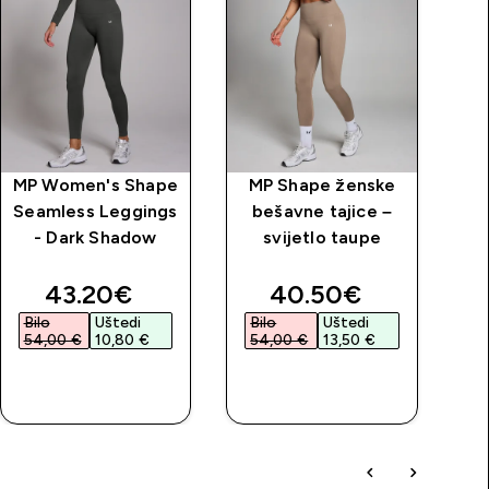
MP Women's Shape
MP Shape ženske
M
Seamless Leggings
bešavne tajice –
- Dark Shadow
svijetlo taupe
price
discounted price
discounted price
43.20€‎
40.50€‎
Bilo
Uštedi
Bilo
Uštedi
54,00 €‎
10,80 €‎
54,00 €‎
13,50 €‎
BRZA
BRZA
KUPNJA
KUPNJA