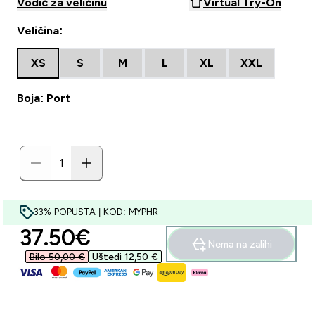
Vodič za veličinu
Virtual Try-On
Veličina:
XS
S
M
L
XL
XXL
Boja: Port
33% POPUSTA | KOD: MYPHR
discounted price
37.50€‎
Nema na zalihi
Bilo 50,00 €‎
Uštedi 12,50 €‎