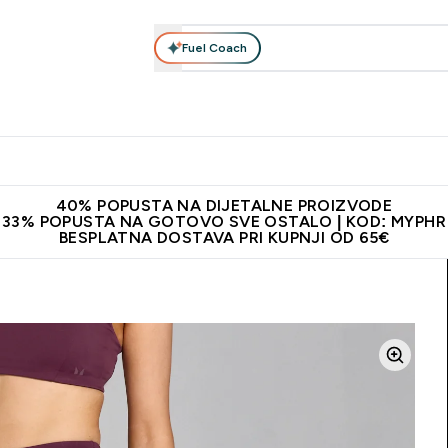
Fuel Coach
Prehrana
Odjeća
Vitamini
Snackovi
Vegan
Per
Enter Proteini submenu
Enter Prehrana submenu
Enter Odjeća submenu
Enter Vitamini submenu
Enter Snackovi 
Enter 
⌄
⌄
⌄
⌄
⌄
⌄
ji od 65€
Najnovija odjeća
Proizvodi najveće kvalitete
Prepor
40% POPUSTA NA DIJETALNE PROIZVODE
33% POPUSTA NA GOTOVO SVE OSTALO | KOD: MYPHR
BESPLATNA DOSTAVA PRI KUPNJI OD 65€