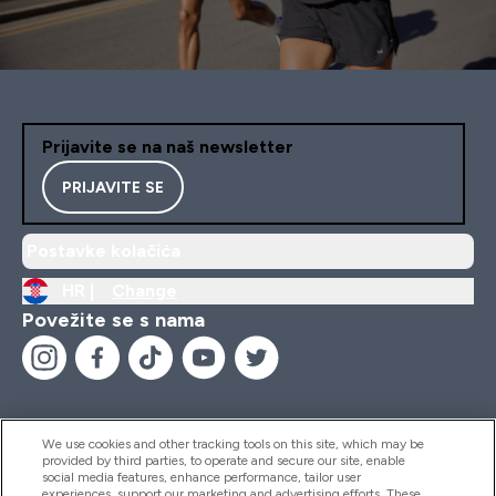
Prijavite se na naš newsletter
PRIJAVITE SE
Postavke kolačića
HR |
Change
Povežite se s nama
We use cookies and other tracking tools on this site, which may be
provided by third parties, to operate and secure our site, enable
Pomoć I Informacije
social media features, enhance performance, tailor user
experiences, support our marketing and advertising efforts. These