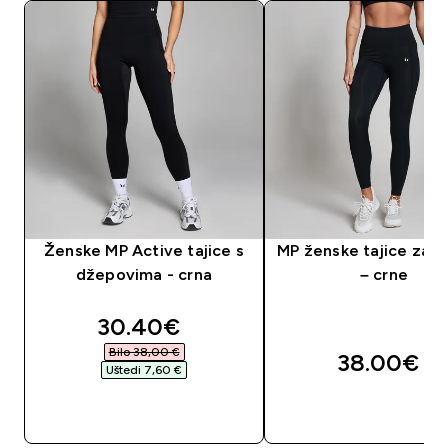
Ženske MP Active tajice s
MP ženske tajice za t
džepovima - crna
– crne
discounted price
30.40€‎
Bilo 38,00 €‎
38.00€‎
Uštedi 7,60 €‎
BRZA KUPNJA
BRZA KUPNJA