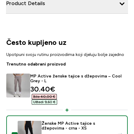
Product Details
Često kupljeno uz
Upotpuni svoju rutinu proizvodima koji djeluju bolje zajedno
Trenutno odabrani proizvod
MP Active ženske tajice s džepovima – Cool
Grey - L
discounted price
30.40€‎
Bilo 40,00 €‎
Uštedi 9,60 €‎
Ženske MP Active tajice s
džepovima - crna - XS