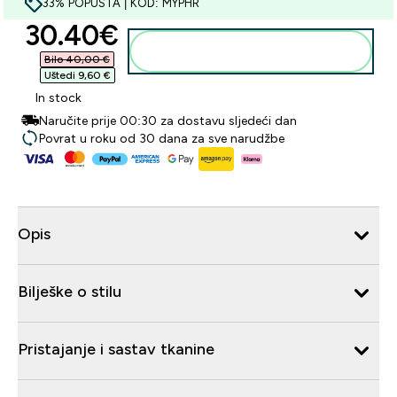
33% POPUSTA | KOD: MYPHR
discounted price
30.40€‎
Dodaj u košaricu
Bilo 40,00 €‎
Uštedi 9,60 €‎
In stock
Naručite prije 00:30 za dostavu sljedeći dan
Povrat u roku od 30 dana za sve narudžbe
Opis
Bilješke o stilu
Pristajanje i sastav tkanine