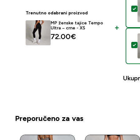
O
Trenutno odabrani proizvod
MP ženske tajice Tempo
Ultra – crne - XS
72.00€‎
O
Ukup
Preporučeno za vas