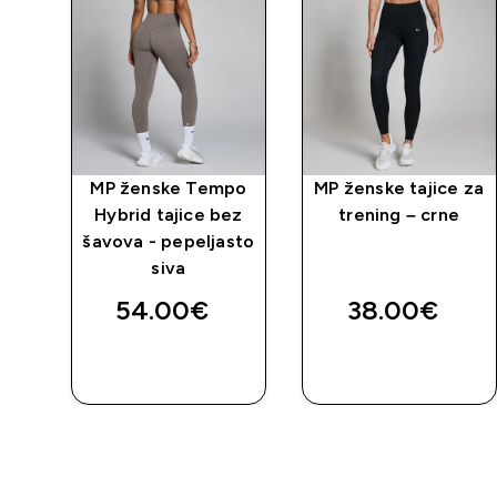
t
MP ženske Tempo
MP ženske tajice za
sa
Hybrid tajice bez
trening – crne
a -
šavova - pepeljasto
siva
54.00€‎
38.00€‎
BRZA
BRZA
KUPNJA
KUPNJA