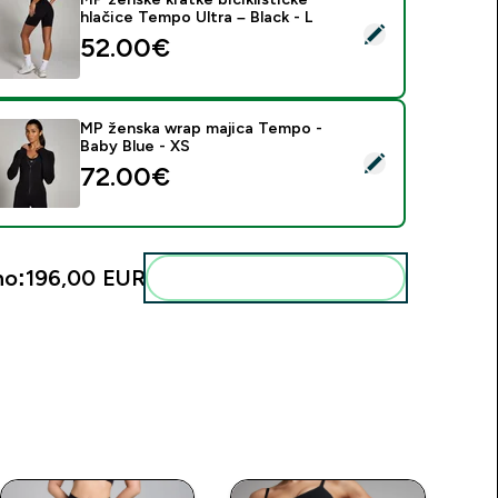
hlačice Tempo Ultra – Black - L
daberi ovaj proizvod - MP ženske kratke biciklističke hlačice Te
52.00€‎
MP ženska wrap majica Tempo -
Baby Blue - XS
daberi ovaj proizvod - MP ženska wrap majica Tempo - Baby Bl
72.00€‎
no:
196,00 EUR‎
Dodaj ovo u svoju rutinu