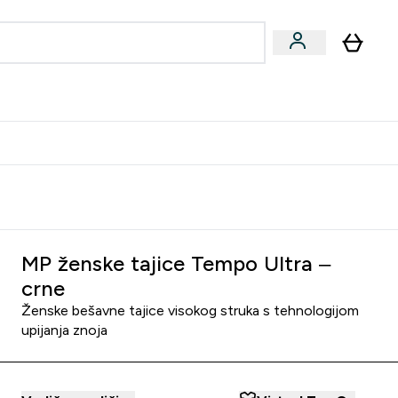
formance
submenu
Vegan submenu
Enter Performance submenu
⌄
učite prijatelju i zaradite 10 EUR
MP ženske tajice Tempo Ultra –
crne
Ženske bešavne tajice visokog struka s tehnologijom
upijanja znoja