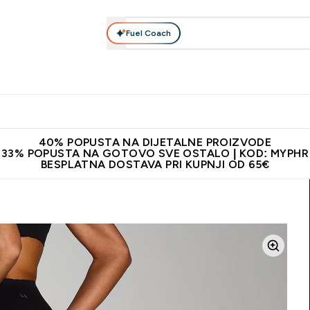
Fuel Coach
Prehrana
Odjeća
Vitamini
Snackovi
Vegan
Per
Enter Proteini submenu
Enter Prehrana submenu
Enter Odjeća submenu
Enter Vitamini submenu
Enter Snackovi 
Enter 
⌄
⌄
⌄
⌄
⌄
⌄
ji od 65€
Najnovija odjeća
Proizvodi najveće kvalitete
Prepor
40% POPUSTA NA DIJETALNE PROIZVODE
33% POPUSTA NA GOTOVO SVE OSTALO | KOD: MYPHR
BESPLATNA DOSTAVA PRI KUPNJI OD 65€