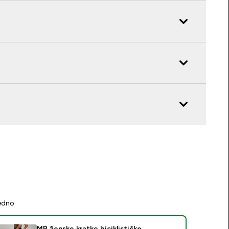
jedno
MP ženske kratke biciklističke