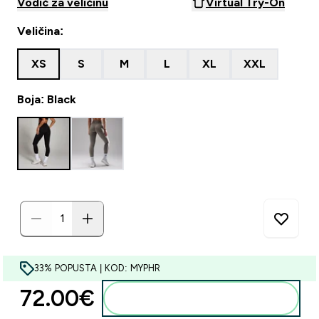
Vodič za veličinu
Virtual Try-On
Veličina:
XS
S
M
L
XL
XXL
Boja: Black
33% POPUSTA | KOD: MYPHR
72.00€‎
Dodaj u košaricu