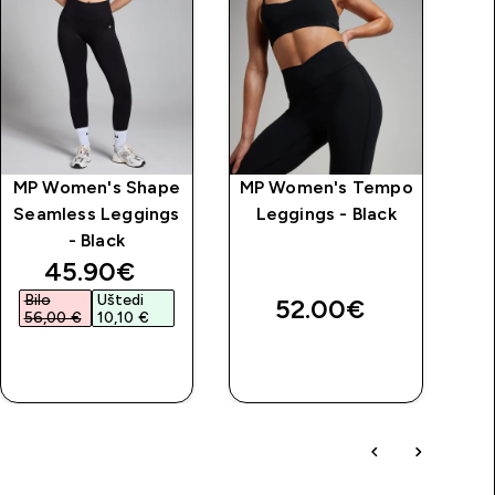
MP Women's Shape
MP Women's Tempo
M
Seamless Leggings
Leggings - Black
- Black
discounted price
45.90€‎
Bilo
Uštedi
52.00€‎
56,00 €‎
10,10 €‎
BRZA
BRZA
KUPNJA
KUPNJA