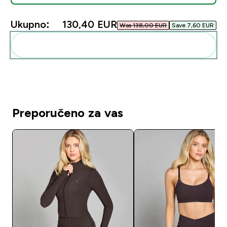
Ukupno:
130,40 EUR‎
Was 138,00 EUR‎
Save 7,60 EUR‎
Dodaj ovo u svoju rutinu
Preporučeno za vas