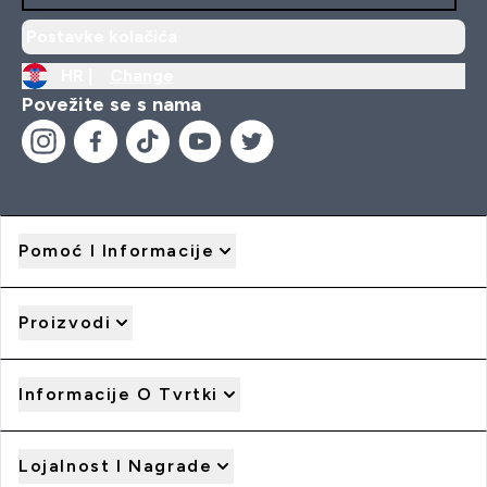
Postavke kolačića
HR |
Change
Povežite se s nama
Pomoć I Informacije
Proizvodi
Informacije O Tvrtki
Lojalnost I Nagrade