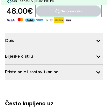
33% POPUSTA | KOD: MYPHR
48.00€‎
Nema na zalihi
Opis
Bilješke o stilu
Pristajanje i sastav tkanine
Često kupljeno uz