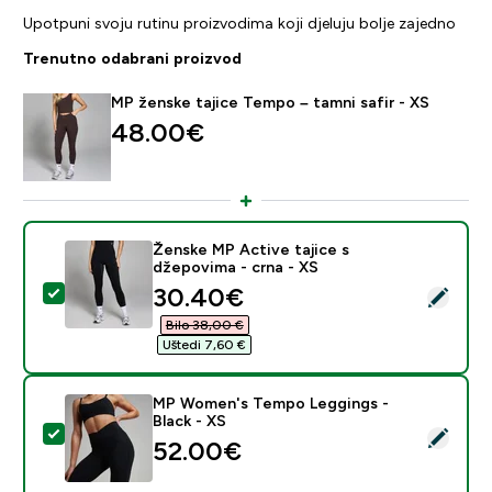
Upotpuni svoju rutinu proizvodima koji djeluju bolje zajedno
Trenutno odabrani proizvod
MP ženske tajice Tempo – tamni safir - XS
48.00€‎
Ženske MP Active tajice s
džepovima - crna - XS
discounted price
30.40€‎
Odaberi ovaj proizvod - Ženske MP Active tajice s dže
Bilo 38,00 €‎
Uštedi 7,60 €‎
MP Women's Tempo Leggings -
Black - XS
Odaberi ovaj proizvod - MP Women's Tempo Leggings -
52.00€‎