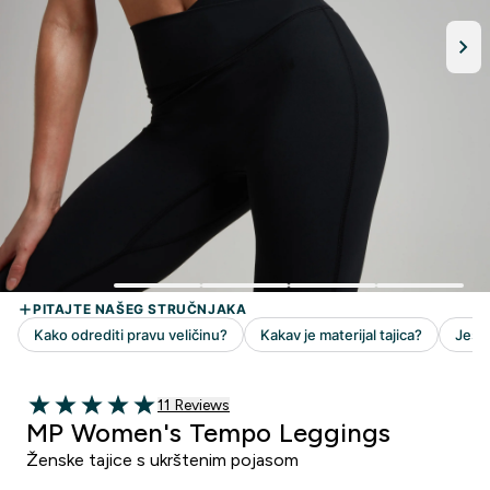
11 customer reviews
11 Reviews
5 out of 5 stars
MP Women's Tempo Leggings
Ženske tajice s ukrštenim pojasom