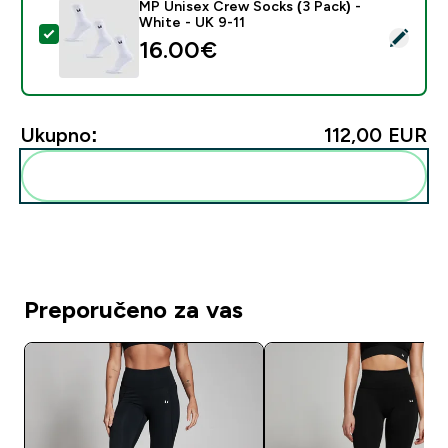
MP Unisex Crew Socks (3 Pack) -
White - UK 9-11
Odaberi ovaj proizvod - MP Unisex Crew Socks (3 Pack
16.00€‎
Ukupno:
112,00 EUR‎
Dodaj ovo u svoju rutinu
Preporučeno za vas