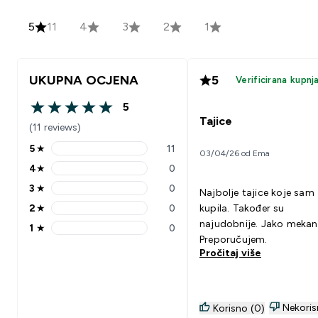
5
11
4
3
2
1
UKUPNA OCJENA
5
Verificirana kupnj
5
5 out of 5 stars
Tajice
(11 reviews)
5
★
11
03/04/26 od Ema
5 stars rating 11 reviews
4
★
0
4 stars rating 0 reviews
3
★
0
Najbolje tajice koje sam
3 stars rating 0 reviews
2
★
0
kupila. Također su
2 stars rating 0 reviews
najudobnije. Jako mekan
1
★
0
1 stars rating 0 reviews
Preporučujem.
Pročitaj više
Nekoris
Korisno (0)