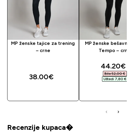
MP ženske tajice za trening
MP ženske bešavne t
– crne
Tempo – crne
discounte
44.20€‎
Bilo 52,00 €‎
38.00€‎
Uštedi 7,80 €‎
BRZA KUPNJA
BRZA KUPNJA
Recenzije kupaca�