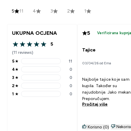
5
11
4
3
2
1
UKUPNA OCJENA
5
Verificirana kupnj
5
5 out of 5 stars
Tajice
(11 reviews)
5
★
11
03/04/26 od Ema
5 stars rating 11 reviews
4
★
0
4 stars rating 0 reviews
3
★
0
Najbolje tajice koje sam
3 stars rating 0 reviews
2
★
0
kupila. Također su
2 stars rating 0 reviews
najudobnije. Jako mekan
1
★
0
1 stars rating 0 reviews
Preporučujem.
Pročitaj više
Nekoris
Korisno (0)