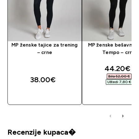
MP ženske tajice za trening
MP ženske bešavne t
– crne
Tempo – crne
discounte
44.20€‎
Bilo 52,00 €‎
38.00€‎
Uštedi 7,80 €‎
BRZA KUPNJA
BRZA KUPNJA
Recenzije kupaca�