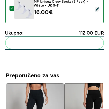
MP Unisex Crew Socks (3 Pack) -
White - UK 9-11
Odaberi ovaj proizvod - MP Unisex Crew Socks (3 Pack
16.00€‎
Ukupno:
112,00 EUR‎
Dodaj ovo u svoju rutinu
Preporučeno za vas