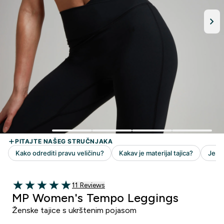
11 customer reviews
11 Reviews
5 out of 5 stars
MP Women's Tempo Leggings
Ženske tajice s ukrštenim pojasom