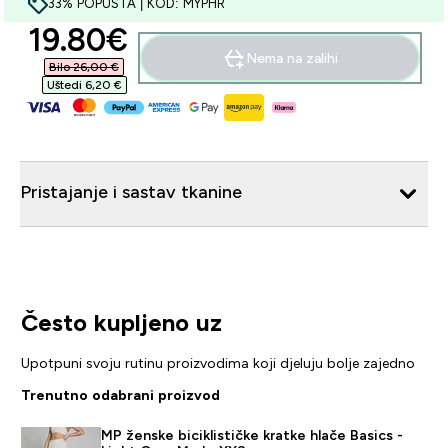
33% POPUSTA | KOD: MYPHR
discounted price
19.80€‎
Nema na zalihi
Bilo 26,00 €‎
Uštedi 6,20 €‎
Pristajanje i sastav tkanine
Često kupljeno uz
Upotpuni svoju rutinu proizvodima koji djeluju bolje zajedno
Trenutno odabrani proizvod
MP ženske biciklističke kratke hlače Basics -