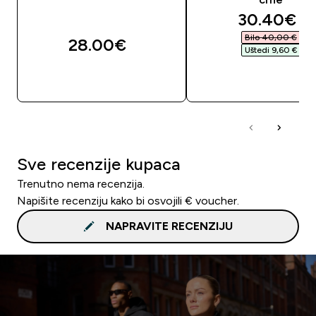
discounte
30.40€‎
Bilo 40,00 €‎
28.00€‎
Uštedi 9,60 €‎
BRZA KUPNJA
BRZA KUPNJA
Sve recenzije kupaca
Trenutno nema recenzija.
Napišite recenziju kako bi osvojili € voucher.
NAPRAVITE RECENZIJU