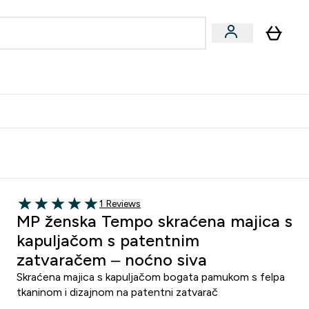
formance
submenu
Vegan submenu
Enter Performance submenu
⌄
učite prijatelju i zaradite 10 EUR
1 customer reviews
1 Reviews
5 out of 5 stars
MP ženska Tempo skraćena majica s
kapuljačom s patentnim
zatvaračem – noćno siva
Skraćena majica s kapuljačom bogata pamukom s felpa
tkaninom i dizajnom na patentni zatvarač