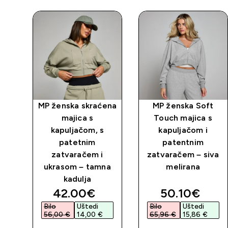
ena
MP ženska skraćena
MP ženska Soft
čom
majica s
Touch majica s
kapuljačom, s
kapuljačom i
s -
patetnim
patentnim
zatvaračem i
zatvaračem – siva
ukrasom – tamna
melirana
kadulja
discounted price
discounted 
42.00€‎
50.10€‎
Bilo
Uštedi
Bilo
Uštedi
56,00 €‎
14,00 €‎
65,96 €‎
15,86 €‎