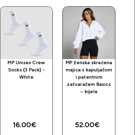
MP Unisex Crew
MP ženska skraćena
M
Socks (3 Pack) -
majica s kapuljačom
l
White
i patentnim
zatvaračem Basics
– bijela
k
price
16.00€‎
52.00€‎