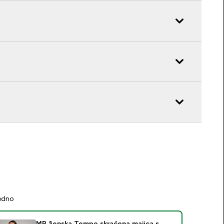
jedno
MP ženska Tempo skraćena majica s