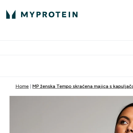
Proteini
Besplatna dostava pri kupn
Home
MP ženska Tempo skraćena majica s kapuljač