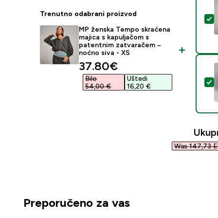
Trenutno odabrani proizvod
O
MP ženska Tempo skraćena
majica s kapuljačom s
patentnim zatvaračem –
noćno siva - XS
discounted price
37.80€‎
Bilo
Uštedi
O
54,00 €‎
16,20 €‎
Ukup
Was 147,73 E
Preporučeno za vas