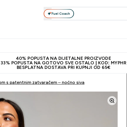
Fuel Coach
Prehrana
Odjeća
Vitamini
Snackovi
Vegan
Per
Enter Proteini submenu
Enter Prehrana submenu
Enter Odjeća submenu
Enter Vitamini submenu
Enter Snackovi 
Enter 
⌄
⌄
⌄
⌄
⌄
⌄
ji od 65€
Najnovija odjeća
Proizvodi najveće kvalitete
Prepor
40% POPUSTA NA DIJETALNE PROIZVODE
33% POPUSTA NA GOTOVO SVE OSTALO | KOD: MYPHR
BESPLATNA DOSTAVA PRI KUPNJI OD 65€
om s patentnim zatvaračem – noćno siva