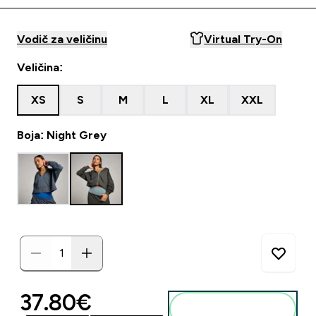
Vodič za veličinu
Virtual Try-On
Veličina:
XS
S
M
L
XL
XXL
Boja: Night Grey
discounted price
37.80€‎
Dodaj u košaricu