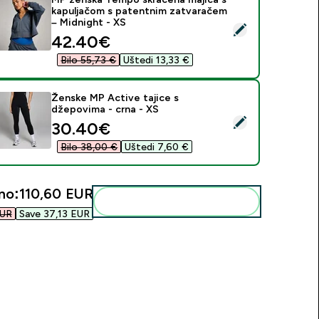
kapuljačom s patentnim zatvaračem
– Midnight - XS
daberi ovaj proizvod - MP ženska Tempo skraćena majica s ka
discounted price
42.40€‎
Bilo 55,73 €‎
Uštedi 13,33 €‎
Ženske MP Active tajice s
džepovima - crna - XS
daberi ovaj proizvod - Ženske MP Active tajice s džepovima - 
discounted price
30.40€‎
Bilo 38,00 €‎
Uštedi 7,60 €‎
no:
110,60 EUR‎
Dodaj ovo u svoju rutinu
UR‎
Save 37,13 EUR‎