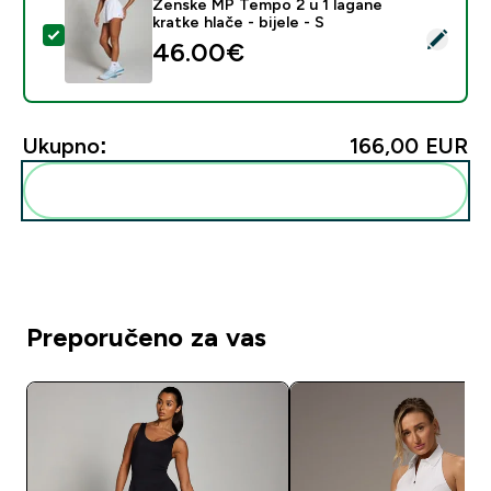
Ženske MP Tempo 2 u 1 lagane
kratke hlače - bijele - S
Odaberi ovaj proizvod - Ženske MP Tempo 2 u 1 lagane k
46.00€‎
Ukupno:
166,00 EUR‎
Dodaj ovo u svoju rutinu
Preporučeno za vas