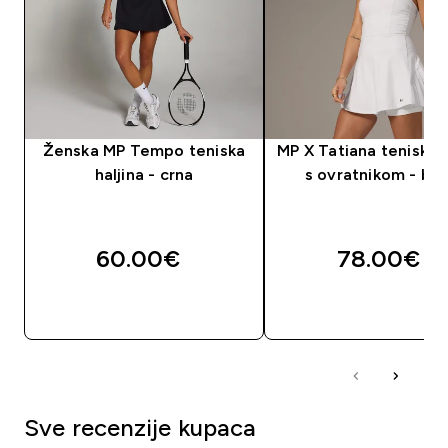
Ženska MP Tempo teniska
MP X Tatiana teniska h
haljina - crna
s ovratnikom - bij
60.00€‎
78.00€‎
BRZA KUPNJA
BRZA KUPNJA
Sve recenzije kupaca