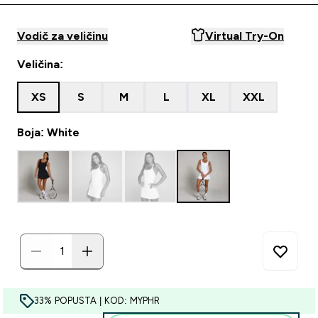
Vodič za veličinu
Virtual Try-On
Veličina:
XS
S
M
L
XL
XXL
Boja: White
33% POPUSTA | KOD: MYPHR